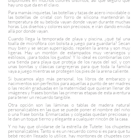
disponibles en muchos colores distintos, así que seguro que
hay uno que da en el clavo.
Para mamás inquietas, las botellas y tazas de acero inoxidable o
las botellas de cristal con forro de silicona mantendrán la
temperatura de su bebida vayan donde vayan durante muchas
horas. Los diseños y colores son preciosos, e irán dando envida
allá por donde vayan.
Cuando llega la temporada de playa y piscina, ¿qué tal una
toalla de microfibra con bolsita a juego para guardarla? Secan
muy bien y se secan superrápido, repelen la arena y son muy
ligeras. Hay un montón de estampados muy veraniegos y
estilosos, ¡para todos los gustos! Y lo ideal es combinarlas con
una tienda para playa que proteja de los rayos del sol, y con
unas bonitas y clásicas cangrejeras para que toda la familia
vaya a juego mientras se protegen los pies de la arena caliente.
Si buscamos algo más personal, los libros de embarazo y
nacimientos son perfectos para aquellas a punto de ser madres
o las recién graduadas en la maternidad que quieran llenar de
imágenes y frases bonitas las primeras etapas de esta aventura
para tener un recuerdo tangible.
Otra opción son las láminas o tablas de madera natural
personalizables en las que se puede poner el nombre del niño
o una frase bonita. Enmarcadas y colgadas quedan preciosas y
le dan un toque tierno y elegante a cualquier rincón de la casa.
Y no hay que olvidarse de la estrella de Tutete: los chupetes
personalizables. Tanto si es un recuerdo como si es para que tu
bebé recién llegado lo utilice, hay montones de chupetes con