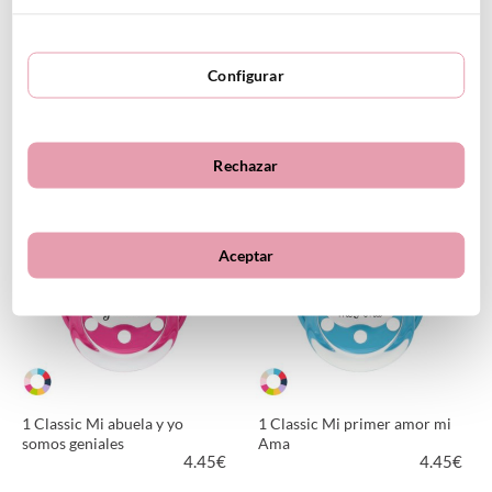
Configurar
1 Classic Ama con suerte
1 Classic ¿Guapa yo? Ama
4.45
€
4.45
€
Rechazar
VER PRODUCTO
VER PRODUCTO
Aceptar
1 Classic Mi abuela y yo
1 Classic Mi primer amor mi
somos geniales
Ama
4.45
€
4.45
€