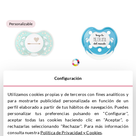
VER PRODUCTO
VER PRODUCTO
Personalizable
1 Chupete Personalizado
1 Classic Mejor Ama
Configuración
4.45
€
LOVI Corazón Verde
5.95
€
Utilizamos cookies propias y de terceros con fines analíticos y
para mostrarte publicidad personalizada en función de un
perfil elaborado a partir de tus hábitos de navegación. Puedes
VER PRODUCTO
VER PRODUCTO
personalizar tus preferencias pulsando en "Configurar",
aceptar todas las cookies haciendo clic en "Aceptar", o
rechazarlas seleccionando "Rechazar". Para más información
consulta nuestra
Política de Privacidad y Cookies
.