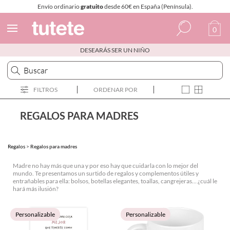
Envío ordinario
gratuito
desde 60€ en España (Península).
0
DESEARÁS SER UN NIÑO
Español
Italiano
FILTROS
ORDENAR POR
Inglés
Portugués
REGALOS PARA MADRES
Francés
Regalos
>
Regalos para madres
Madre no hay más que una y por eso hay que cuidarla con lo mejor del
mundo. Te presentamos un surtido de regalos y complementos útiles y
entrañables para ella: bolsos, botellas elegantes, toallas, cangrejeras… ¿cuál le
hará más ilusión?
Personalizable
Personalizable