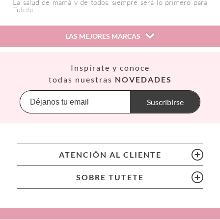
La salud de mamá y de todos, siempre será lo primero para
Tutete.
LAS MEJORES MARCAS
Así
Inspírate y conoce
Babiators
todas nuestras
NOVEDADES
Banana Panda
Banwood
Suscribirse
BIBS
Bling2O
Bubblat Kids
Cam Cam
ATENCIÓN AL CLIENTE
Chilly’s Bottles
Citron
SOBRE TUTETE
Connetix
Cottonmoose
Cristina de Jos'h