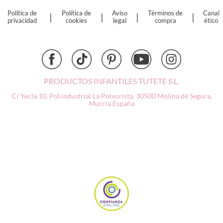
Dinkum Dolls
Política de
Política de
Aviso
Términos de
Canal
|
|
|
|
Djeco
privacidad
cookies
legal
compra
ético
Dock & Bay
Done by Deer
Ettetete
Fresk
Grapat
PRODUCTOS INFANTILES TUTETE S.L.
Grech & Co
C/ Yecla 10, Pol.industrial La Polvorista,
30500 Molina de Segura,
Haba
Murcia
España
Hape
Hello Hossy
Herobility
JaBaDaBaDo AB
Janod
KiddiKutter
Kids Concept
Konges Slojd
La nina