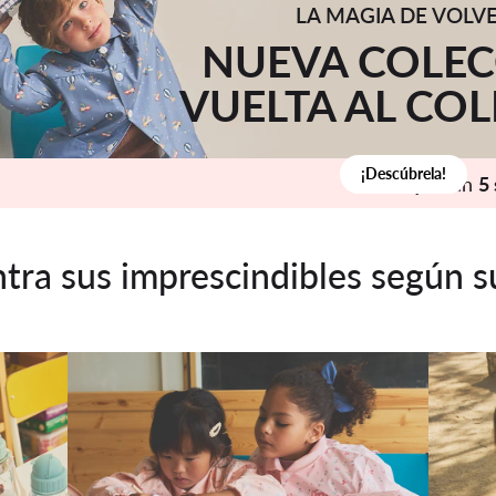
LA MAGIA DE VOLV
NUEVA COLE
VUELTA AL COL
¡Descúbrela!
Quedan
5
tra sus imprescindibles según s