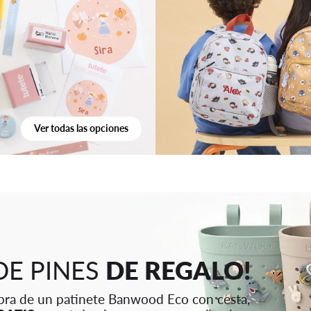
Ver todas las opciones
 DE PINES
DE REGALO!
pra de un patinete
Banwood Eco con cesta,