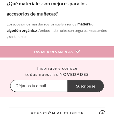
¿Qué materiales son mejores para los
accesorios de muñecas?
Los accesorios más duraderos suelen ser de
madera
o
algodón orgánico
. Ambos materiales son seguros, resistentes
y sostenibles.
LAS MEJORES MARCAS
Así
Inspírate y conoce
Babiators
todas nuestras
NOVEDADES
Banana Panda
Banwood
Suscribirse
BIBS
Bling2O
Bubblat Kids
Cam Cam
ATENCIÓN AL CLIENTE