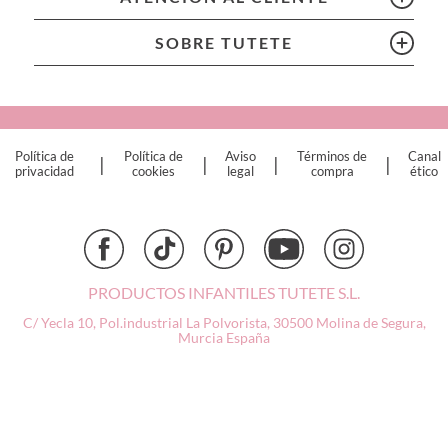
Chilly’s Bottles
Citron
SOBRE TUTETE
Connetix
Cottonmoose
Cristina de Jos'h
Dinkum Dolls
Política de
Política de
Aviso
Términos de
Canal
|
|
|
|
Djeco
privacidad
cookies
legal
compra
ético
Dock & Bay
Done by Deer
Ettetete
Fresk
Grapat
PRODUCTOS INFANTILES TUTETE S.L.
Grech & Co
C/ Yecla 10, Pol.industrial La Polvorista,
30500 Molina de Segura,
Haba
Murcia
España
Hape
Hello Hossy
Herobility
JaBaDaBaDo AB