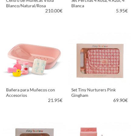
Centro de Muñecas Viola
Set Perchas 4 Rosa, 4 Azul, 4
Blanco/Natural/Rosa
Blanca
210.00
€
5.95
€
VER PRODUCTO
VER PRODUCTO
Bañera para Muñecos con
Set Tiny Nurturers Pink
Accesorios
Gingham
21.95
€
69.90
€
VER PRODUCTO
VER PRODUCTO