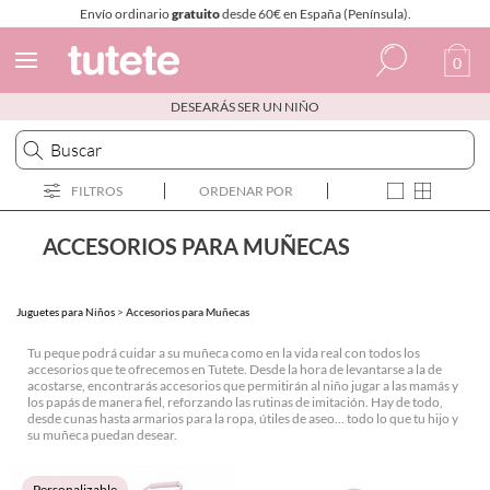
Envío ordinario
gratuito
desde 60€ en España (Península).
0
DESEARÁS SER UN NIÑO
Español
Italiano
FILTROS
ORDENAR POR
Inglés
Portugués
ACCESORIOS PARA MUÑECAS
Francés
Juguetes para Niños
>
Accesorios para Muñecas
Tu peque podrá cuidar a su muñeca como en la vida real con todos los
accesorios que te ofrecemos en Tutete. Desde la hora de levantarse a la de
acostarse, encontrarás accesorios que permitirán al niño jugar a las mamás y
los papás de manera fiel, reforzando las rutinas de imitación. Hay de todo,
desde cunas hasta armarios para la ropa, útiles de aseo… todo lo que tu hijo y
su muñeca puedan desear.
Personalizable