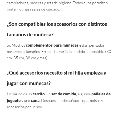
cambiadores, bañeras y sets de higiene. Todos ellos permiten
imitar rutinas reales de cuidado.
¿Son compatibles los accesorios con distintos
tamaños de muñeca?
Sí. Muchos
complementos para muñecas
están pensados
para varios tamaños. En la ficha verás la medida compatible (30
cm, 35 cm, 38 cm y más).
¿Qué accesorios necesito si mi hija empieza a
jugar con muñecas?
Lo básico es un
carrito
, un
set de comida
, algunos
pañales de
juguete
y una
cuna
. Después puedes añadir ropa, bolsos y
accesorios pequeños.