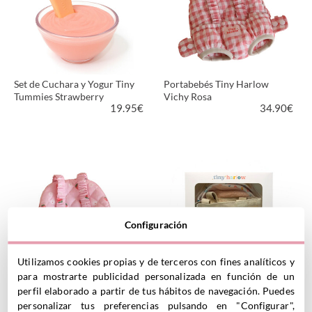
Set de Cuchara y Yogur Tiny
Portabebés Tiny Harlow
Tummies Strawberry
Vichy Rosa
19.95
€
34.90
€
VER PRODUCTO
VER PRODUCTO
Configuración
Utilizamos cookies propias y de terceros con fines analíticos y
para mostrarte publicidad personalizada en función de un
Portabebés Tiny Harlow
Juego de Baño para Muñecos
perfil elaborado a partir de tus hábitos de navegación. Puedes
Strawberry
Tiny Harlow
personalizar tus preferencias pulsando en "Configurar",