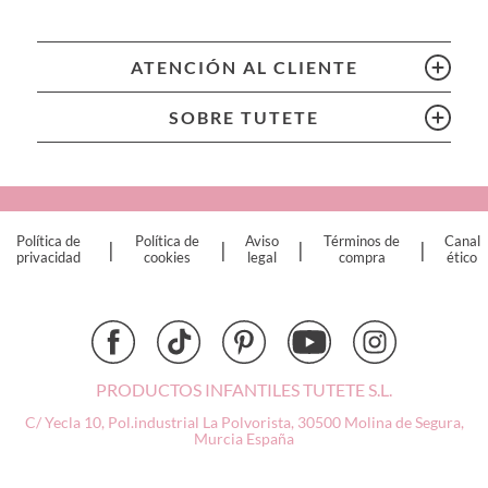
Bling2O
Bubblat Kids
Cam Cam
ATENCIÓN AL CLIENTE
Chilly’s Bottles
Citron
SOBRE TUTETE
Connetix
Cottonmoose
Cristina de Jos'h
Dinkum Dolls
Política de
Política de
Aviso
Términos de
Canal
|
|
|
|
Djeco
privacidad
cookies
legal
compra
ético
Dock & Bay
Done by Deer
Ettetete
Fresk
Grapat
PRODUCTOS INFANTILES TUTETE S.L.
Grech & Co
C/ Yecla 10, Pol.industrial La Polvorista,
30500 Molina de Segura,
Haba
Murcia
España
Hape