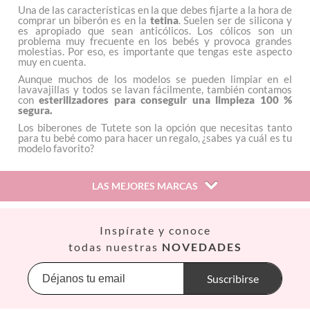
Una de las características en la que debes fijarte a la hora de
comprar un biberón es en la
tetina
. Suelen ser de silicona y
es apropiado que sean anticólicos. Los cólicos son un
problema muy frecuente en los bebés y provoca grandes
molestias. Por eso, es importante que tengas este aspecto
muy en cuenta.
Aunque muchos de los modelos se pueden limpiar en el
lavavajillas y todos se lavan fácilmente, también contamos
con
esterilizadores para conseguir una limpieza 100 %
segura.
Los biberones de Tutete son la opción que necesitas tanto
para tu bebé como para hacer un regalo, ¿sabes ya cuál es tu
modelo favorito?
LAS MEJORES MARCAS
Así
Inspírate y conoce
Babiators
todas nuestras
NOVEDADES
Banana Panda
Banwood
Suscribirse
BIBS