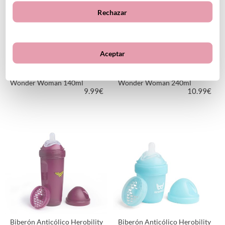
Rechazar
Aceptar
Biberón Anticólico Herobility
Biberón Anticólico Herobility
Wonder Woman 140ml
Wonder Woman 240ml
9.99
€
10.99
€
VER PRODUCTO
VER PRODUCTO
Biberón Anticólico Herobility
Biberón Anticólico Herobility