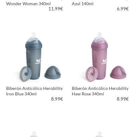
Wonder Woman 340ml
Azul 140ml
11.99
€
6.99
€
VER PRODUCTO
VER PRODUCTO
Biberón Anticólico Herobility
Biberón Anticólico Herobility
Iron Blue 340ml
Haw Rose 340ml
8.99
€
8.99
€
VER PRODUCTO
VER PRODUCTO