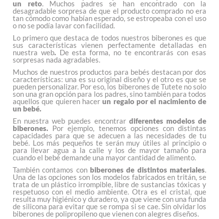
un reto
. Muchos padres se han encontrado con la
desagradable sorpresa de que el producto comprado no era
tan cómodo como habían esperado, se estropeaba con el uso
o no se podía lavar con facilidad.
Lo primero que destaca de todos nuestros biberones es que
sus características vienen perfectamente detalladas en
nuestra web
.
De esta forma, no te encontrarás con esas
sorpresas nada agradables.
Muchos de nuestros productos para bebés destacan por dos
características: una es su original diseño y el otro es que se
pueden personalizar. Por eso, los biberones de Tutete no solo
son una gran opción para los padres, sino también para todos
aquellos que quieren hacer
un regalo por el nacimiento de
un bebé.
En nuestra web puedes encontrar
diferentes modelos de
biberones.
Por ejemplo, tenemos opciones con distintas
capacidades para que se adecuen a las necesidades de tu
bebé. Los más pequeños te serán muy útiles al principio o
para llevar agua a la calle y los de mayor tamaño para
cuando el bebé demande una mayor cantidad de alimento.
También contamos con
biberones de distintos materiales
.
Una de las opciones son los modelos fabricados en tritán, se
trata de un plástico irrompible, libre de sustancias tóxicas y
respetuoso con el medio ambiente. Otra es el cristal, que
resulta muy higiénico y duradero, ya que viene con una funda
de silicona para evitar que se rompa si se cae. Sin olvidar los
biberones de polipropileno que vienen con alegres diseños.