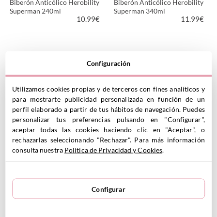
Biberón Anticólico Herobility
Biberón Anticólico Herobility
Superman 240ml
Superman 340ml
10.99
€
11.99
€
VER PRODUCTO
VER PRODUCTO
Configuración
Utilizamos cookies propias y de terceros con fines analíticos y
para mostrarte publicidad personalizada en función de un
perfil elaborado a partir de tus hábitos de navegación. Puedes
personalizar tus preferencias pulsando en "Configurar",
aceptar todas las cookies haciendo clic en "Aceptar", o
rechazarlas seleccionando "Rechazar". Para más información
Biberón Anticólico Herobility
Biberón Anticólico Herobility
consulta nuestra
Política de Privacidad y Cookies
.
Verde Oscuro 140ml
Verde Oscuro 240ml
6.99
€
7.99
€
Configurar
VER PRODUCTO
VER PRODUCTO