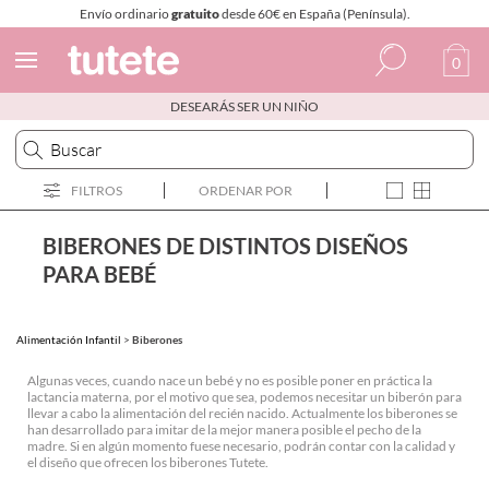
Envío ordinario
gratuito
desde 60€ en España (Península).
0
DESEARÁS SER UN NIÑO
Español
Italiano
FILTROS
ORDENAR POR
Inglés
Portugués
BIBERONES DE DISTINTOS DISEÑOS
PARA BEBÉ
Francés
Alimentación Infantil
>
Biberones
Algunas veces, cuando nace un bebé y no es posible poner en práctica la
lactancia materna, por el motivo que sea, podemos necesitar un biberón para
llevar a cabo la alimentación del recién nacido. Actualmente los biberones se
han desarrollado para imitar de la mejor manera posible el pecho de la
madre. Si en algún momento fuese necesario, podrán contar con la calidad y
el diseño que ofrecen los biberones Tutete.