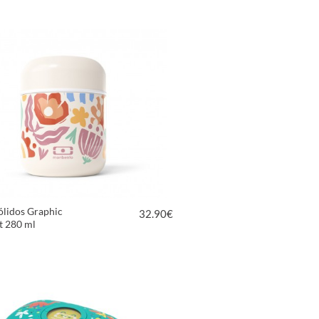
VER PRODUCTO
ólidos Graphic
32.90
€
t 280 ml
VER PRODUCTO