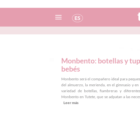
Español
Italiano
Inglés
Monbento: botellas y tu
bebés
Portugués
Monbento será el compañero ideal para peques
Francés
del almuerzo, la merienda, en el gimnasio y en
variedad de botellas, fiambreras y diferente
Monbento en Tutete, que se adpatan a las necesi
Leer más