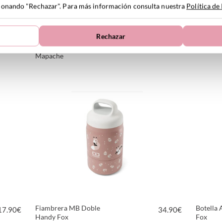
ccionando "Rechazar". Para más información consulta nuestra
Política de
Rechazar
Botella Acero MB Twisty
Caja Al
34.90
€
28.90
€
Mapache
VER PRODUCTO
Fiambrera MB Doble
Botella
17.90
€
34.90
€
Handy Fox
Fox