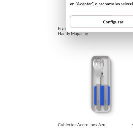
en "Aceptar", o rechazarlas sele
Configurar
Fiambrera MB Doble
Handy Mapache
VER PRODUCTO
Cubiertos Acero Inox Azul