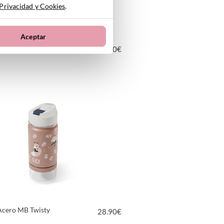
 Privacidad y Cookies
.
Aceptar
muerzo Snacky Fox
28.90
€
VER PRODUCTO
 Acero MB Twisty
28.90
€