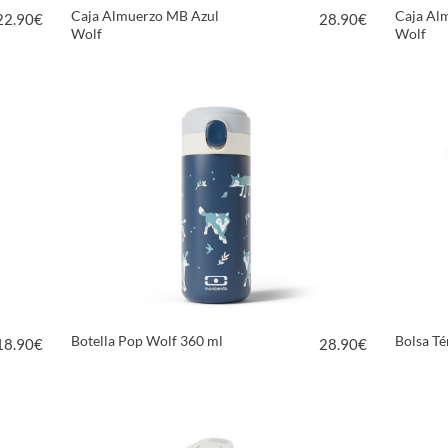
Caja Almuerzo MB Azul
Caja Al
22.90
€
28.90
€
Wolf
Wolf
VER PRODUCTO
Botella Pop Wolf 360 ml
Bolsa Té
18.90
€
28.90
€
VER PRODUCTO