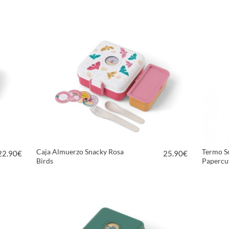
VER PRODUCTO
Caja Almuerzo Snacky Rosa
Termo S
22.90
€
25.90
€
Birds
Papercu
VER PRODUCTO