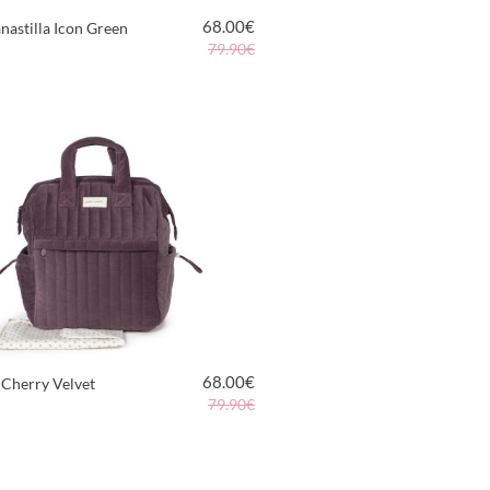
68.00
€
nastilla Icon Green
79.90€
VER PRODUCTO
68.00
€
 Cherry Velvet
79.90€
VER PRODUCTO