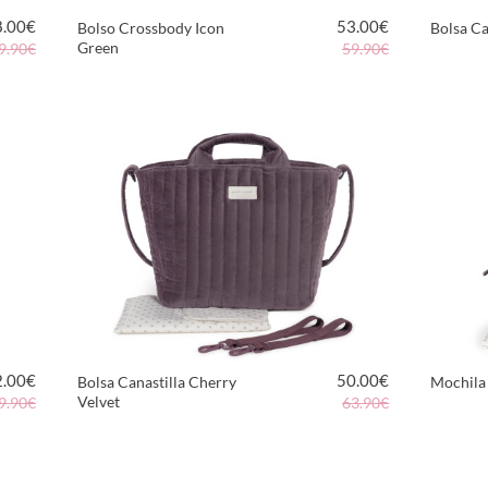
8.00
€
53.00
€
Bolso Crossbody Icon
Bolsa Ca
Green
9.90€
59.90€
VER PRODUCTO
2.00
€
50.00
€
Bolsa Canastilla Cherry
Mochila
Velvet
9.90€
63.90€
VER PRODUCTO