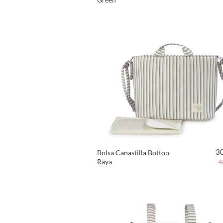
VER PRODUCTO
3
Bolsa Canastilla Botton
Raya
4
VER PRODUCTO