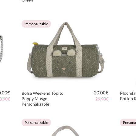
VER PRODUCTO
Personalizable
0.00
€
20.00
€
Bolsa Weekend Topito
Mochila 
Poppy Musgo
Botton 
8.90€
29.90€
Personalizable
VER PRODUCTO
Personalizable
Persona