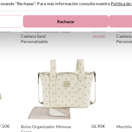
ccionando "Rechazar". Para más información consulta nuestra
Política de
Rechazar
2.50
€
50.00
€
Mochila para Silla de Paseo
Mochila 
Caetana Sand
Caetana
58.50€
Personalizable
Personal
VER PRODUCTO
7.50
€
36.90
€
Bolso Organizador Mimosa
Mochila
Green