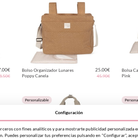
7.00
€
25.00
€
Bolso Organizador Lunares
Bolsa Ca
Poppy Canela
Pink
8.50€
45.90€
VER PRODUCTO
Personalizable
Persona
Configuración
erceros con fines analíticos y para mostrarte publicidad personalizada e
ón. Puedes personalizar tus preferencias pulsando en "Configurar", acept