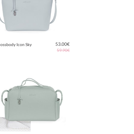
53.00
€
ossbody Icon Sky
59.90€
VER PRODUCTO