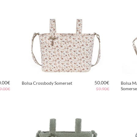
0.00
€
50.00
€
Bolsa Crossbody Somerset
Bolsa M
Somerse
9.00€
59.90€
VER PRODUCTO