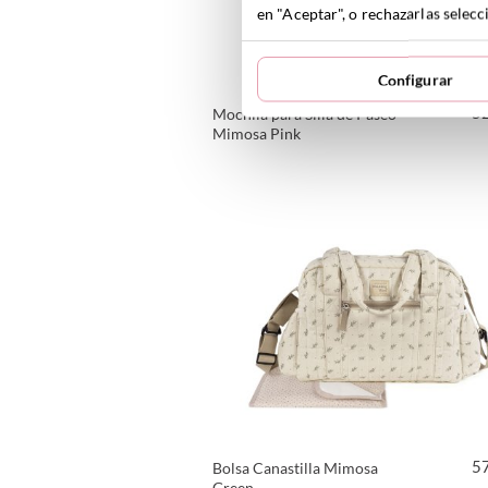
en "Aceptar", o rechazarlas sele
Configurar
5
Mochila para Silla de Paseo
Mimosa Pink
VER PRODUCTO
5
Bolsa Canastilla Mimosa
Green