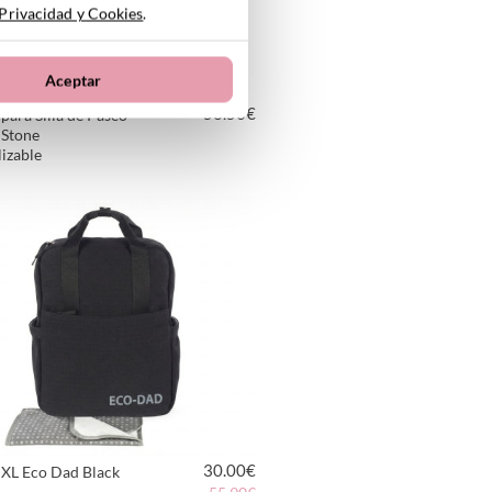
 Privacidad y Cookies
.
Aceptar
58.50
€
para Silla de Paseo
 Stone
izable
VER PRODUCTO
30.00
€
 XL Eco Dad Black