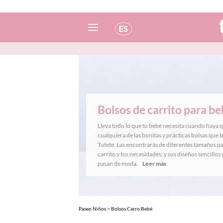
Español
Italiano
Inglés
Bolsos de carrito para b
Portugués
Lleva todo lo que tu bebé necesita cuando haya qu
Francés
cualquiera de las bonitas y prácticas bolsas que 
Tutete. Las encontrarás de diferentes tamaños par
carrito y tus necesidades, y sus diseños sencillos
pasan de moda.
Leer más
Paseo Niños
>
Bolsos Carro Bebé