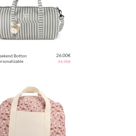
26.00
€
eekend Botton
rsonalizable
31.90€
VER PRODUCTO