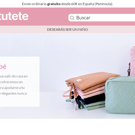
Envío ordinario
gratuito
desde 60€ en España (Península).
DESEARÁS SER UN NIÑO
ebé
e salir de casa en
te ofrecemos en
a ajustarse a tu
 y elegantes nunca