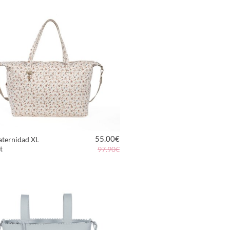
55.00
€
aternidad XL
t
97.90€
VER PRODUCTO