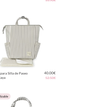
55.90€
VER PRODUCTO
40.00
€
para Silla de Paseo
Raya
52.50€
VER PRODUCTO
lizable