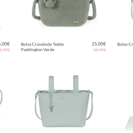
5.00
€
25.00
€
Bolsa Crossbody Teddy
Bolso Cr
Paddington Verde
5.99€
44.99€
VER PRODUCTO