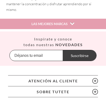
mantener la concentración y disfrutar aprendiendo por sí
mismo.
LAS MEJORES MARCAS
Así
Inspírate y conoce
Babiators
todas nuestras
NOVEDADES
Banana Panda
Banwood
Suscribirse
BIBS
Bling2O
Bubblat Kids
Cam Cam
ATENCIÓN AL CLIENTE
Chilly’s Bottles
Citron
SOBRE TUTETE
Connetix
Cottonmoose