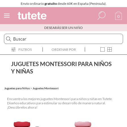
Envío ordinario
gratuito
desde 60€ en España (Península).
0
DESEARÁS SER UN NIÑO
Español
Italiano
FILTROS
ORDENAR POR
Inglés
Portugués
JUGUETES MONTESSORI PARA NIÑOS
Y NIÑAS
Francés
Juguetes para Niños
>
Juguetes Montessori
Encuentra los mejores juguetes Montessori para niños y niñas en Tutete.
Diseños educativos para estimular su desarrollo de manera natural.
¡Descúbrelos ahora!