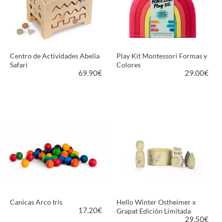
Centro de Actividades Abelia
Play Kit Montessori Formas y
Safari
Colores
69.90
€
29.00
€
VER PRODUCTO
VER PRODUCTO
Canicas Arco Iris
Hello Winter Ostheimer x
17.20
€
Grapat Edición Limitada
29.50
€