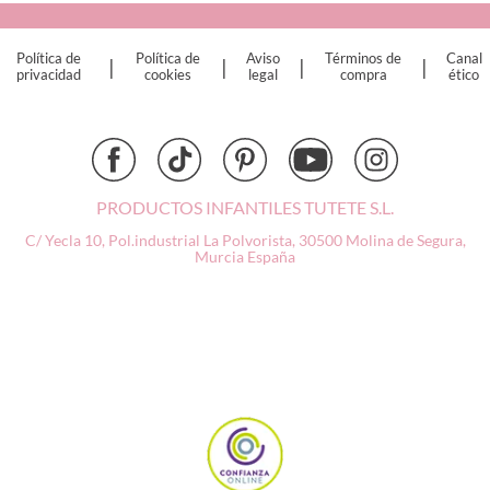
Cristina de Jos'h
Dinkum Dolls
Política de
Política de
Aviso
Términos de
Canal
|
|
|
|
Djeco
privacidad
cookies
legal
compra
ético
Dock & Bay
Done by Deer
Ettetete
Fresk
Grapat
PRODUCTOS INFANTILES TUTETE S.L.
Grech & Co
C/ Yecla 10, Pol.industrial La Polvorista,
30500 Molina de Segura,
Haba
Murcia
España
Hape
Hello Hossy
Herobility
JaBaDaBaDo AB
Janod
KiddiKutter
Kids Concept
Konges Slojd