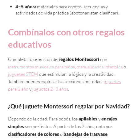
4–5 años:
materiales para conteo, secuencias y
actividades de vida práctica (abotonar, atar, clasificar).
Combínalos con otros regalos
educativos
Completa tu selección de
regalos Montessori
con
instrumentos musicales para niños
,
manualidades infantiles
o
juguetes STEM
que estimulan la lógica y la creatividad.
También puedes explorar las secciones por edad:
juguetes
para 1 año
y
juguetes 2–3 años
.
¿Qué juguete Montessori regalar por Navidad?
Depende de la edad. Para bebés, los
apilables
y
encajes
simples
son perfectos. A partir de los 2 años, opta por
clasificadores de colores
o
bandejas de trasvase
.