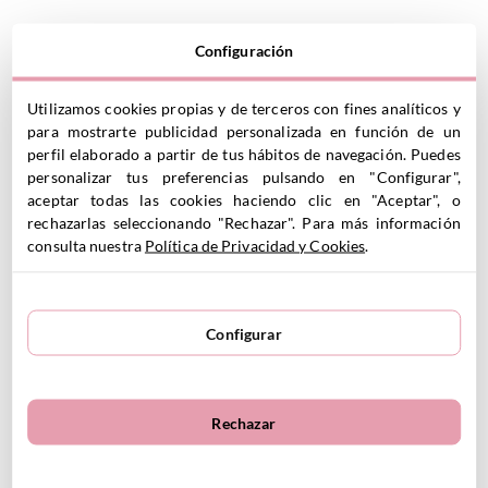
Configuración
VER PRODUCTO
VER PRODUCTO
Utilizamos cookies propias y de terceros con fines analíticos y
para mostrarte publicidad personalizada en función de un
perfil elaborado a partir de tus hábitos de navegación. Puedes
personalizar tus preferencias pulsando en "Configurar",
aceptar todas las cookies haciendo clic en "Aceptar", o
rechazarlas seleccionando "Rechazar". Para más información
consulta nuestra
Política de Privacidad y Cookies
.
Pan y Galletas de Madera
Palos de Madera Bebés
21.55
€
Bakes
19.45
€
Configurar
VER PRODUCTO
VER PRODUCTO
Rechazar