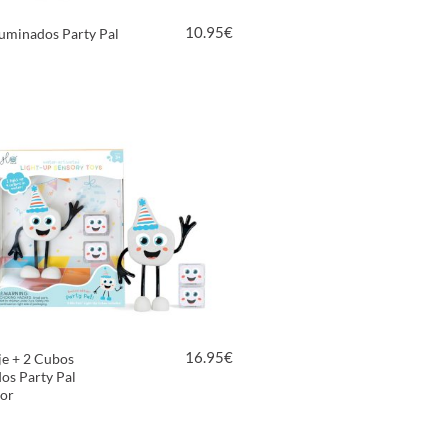
10.95
€
uminados Party Pal
VER PRODUCTO
16.95
€
je + 2 Cubos
os Party Pal
lor
VER PRODUCTO