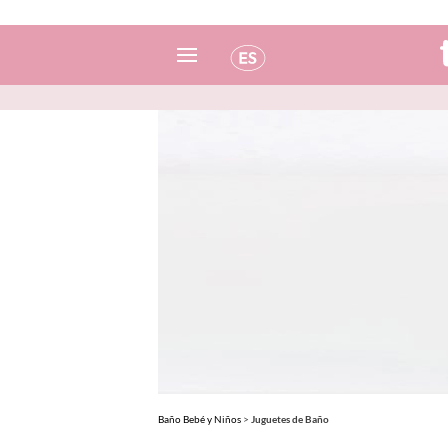
Español
Italiano
Inglés
Portugués
Francés
Baño Bebé y Niños
>
Juguetes de Baño