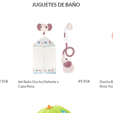
JUGUETES DE BAÑO
9.95
€
49.95
€
Set Baño Ducha Elefante y
Ducha B
Capa Rosa
Rosa Yo
VER PRODUCTO