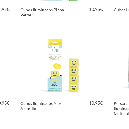
4.95
€
10.95
€
Cubos Iluminados Pippa
Cubos Il
Verde
VER PRODUCTO
0.95
€
10.95
€
Cubos Iluminados Alex
Persona
Amarillo
Iluminad
Multico
VER PRODUCTO