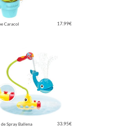
17.99
€
be Caracol
VER PRODUCTO
33.95
€
 de Spray Ballena