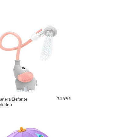
34.99
€
añera Elefante
okidoo
VER PRODUCTO