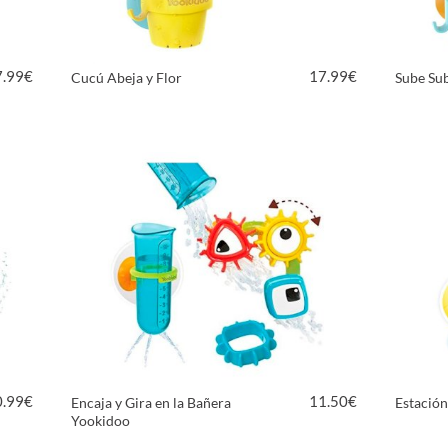
7.99
€
17.99
€
Cucú Abeja y Flor
Sube Su
VER PRODUCTO
0.99
€
11.50
€
Encaja y Gira en la Bañera
Estación
Yookidoo