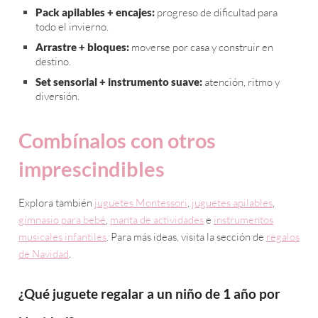
Pack apilables + encajes:
progreso de dificultad para
todo el invierno.
Arrastre + bloques:
moverse por casa y construir en
destino.
Set sensorial + instrumento suave:
atención, ritmo y
diversión.
Combínalos con otros
imprescindibles
Explora también
juguetes Montessori
,
juguetes apilables
,
gimnasio para bebé
,
manta de actividades
e
instrumentos
musicales infantiles
. Para más ideas, visita la sección de
regalos
de Navidad
.
¿Qué juguete regalar a un niño de 1 año por