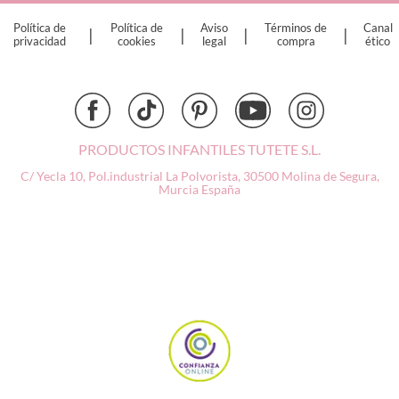
Dinkum Dolls
Política de
Política de
Aviso
Términos de
Canal
|
|
|
|
Djeco
privacidad
cookies
legal
compra
ético
Dock & Bay
Done by Deer
Ettetete
Fresk
Grapat
PRODUCTOS INFANTILES TUTETE S.L.
Grech & Co
C/ Yecla 10, Pol.industrial La Polvorista,
30500 Molina de Segura,
Haba
Murcia
España
Hape
Hello Hossy
Herobility
JaBaDaBaDo AB
Janod
KiddiKutter
Kids Concept
Konges Slojd
La nina