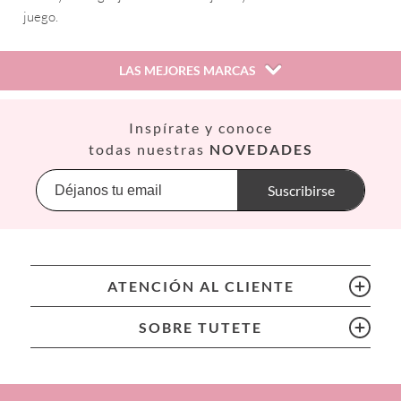
juego.
LAS MEJORES MARCAS
Así
Inspírate y conoce
Babiators
todas nuestras
NOVEDADES
Banana Panda
Banwood
Suscribirse
BIBS
Bling2O
Bubblat Kids
Cam Cam
ATENCIÓN AL CLIENTE
Chilly’s Bottles
Citron
SOBRE TUTETE
Connetix
Cottonmoose
Cristina de Jos'h