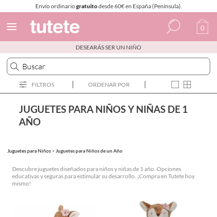
Envío ordinario
gratuito
desde 60€ en España (Península).
0
DESEARÁS SER UN NIÑO
Español
Italiano
FILTROS
ORDENAR POR
Inglés
Portugués
JUGUETES PARA NIÑOS Y NIÑAS DE 1
AÑO
Francés
Juguetes para Niños
>
Juguetes para Niños de un Año
Descubre juguetes diseñados para niños y niñas de 1 año. Opciones
educativas y seguras para estimular su desarrollo. ¡Compra en Tutete hoy
mismo!