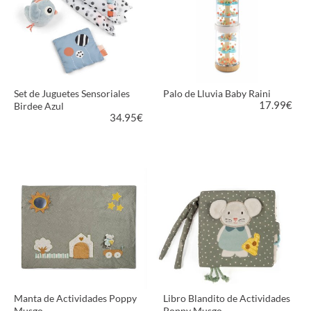
Set de Juguetes Sensoriales
Palo de Lluvia Baby Raini
17.99
€
Birdee Azul
34.95
€
VER PRODUCTO
VER PRODUCTO
Manta de Actividades Poppy
Libro Blandito de Actividades
Musgo
Poppy Musgo