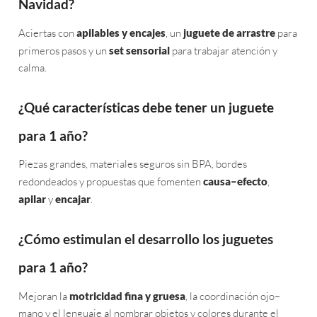
Navidad?
Aciertas con
apilables y encajes
, un
juguete de arrastre
para
primeros pasos y un
set sensorial
para trabajar atención y
calma.
¿Qué características debe tener un juguete
para 1 año?
Piezas grandes, materiales seguros sin BPA, bordes
redondeados y propuestas que fomenten
causa–efecto
,
apilar
y
encajar
.
¿Cómo estimulan el desarrollo los juguetes
para 1 año?
Mejoran la
motricidad fina y gruesa
, la coordinación ojo–
mano y el lenguaje al nombrar objetos y colores durante el