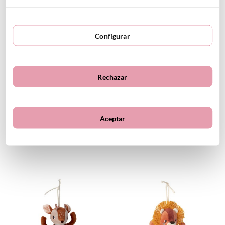
10.95€
VER PRODUCTO
VER PRODUCTO
Configurar
Rechazar
Aceptar
Lena Mini Bailarín
Jules Mini Bailarín
14.99
€
14.99
€
VER PRODUCTO
VER PRODUCTO