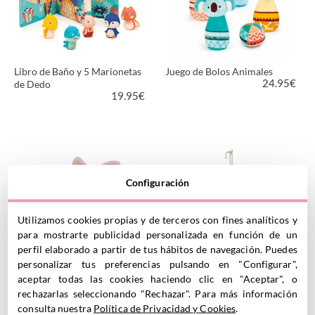
Libro de Baño y 5 Marionetas
Juego de Bolos Animales
24.95
€
de Dedo
19.95
€
VER PRODUCTO
VER PRODUCTO
Configuración
Utilizamos cookies propias y de terceros con fines analíticos y
para mostrarte publicidad personalizada en función de un
perfil elaborado a partir de tus hábitos de navegación. Puedes
personalizar tus preferencias pulsando en "Configurar",
aceptar todas las cookies haciendo clic en "Aceptar", o
Ciervo Balancín FSC Fairy
Actividades Sensoriales
Garden
Jeanne
rechazarlas seleccionando "Rechazar". Para más información
9.00
€
19.99
€
consulta nuestra
Política de Privacidad y Cookies
.