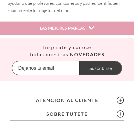
ayudan a que profesores, compañeros y padres identifiquen
rápidamente los objetos del niño.
LAS MEJORES MARCAS
Así
Inspírate y conoce
Babiators
todas nuestras
NOVEDADES
Banana Panda
Banwood
Suscribirse
BIBS
Bling2O
Bubblat Kids
Cam Cam
ATENCIÓN AL CLIENTE
Chilly’s Bottles
Citron
SOBRE TUTETE
Connetix
Cottonmoose