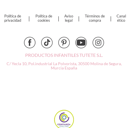
Cristina de Jos'h
Dinkum Dolls
Djeco
Política de
Política de
Aviso
Términos de
Canal
|
|
|
|
privacidad
cookies
legal
compra
ético
Dock & Bay
Done by Deer
Ettetete
Fresk
Grapat
PRODUCTOS INFANTILES TUTETE S.L.
Grech & Co
C/ Yecla 10, Pol.industrial La Polvorista,
30500 Molina de Segura,
Haba
Murcia
España
Hape
Hello Hossy
Herobility
JaBaDaBaDo AB
Janod
KiddiKutter
Kids Concept
Konges Slojd