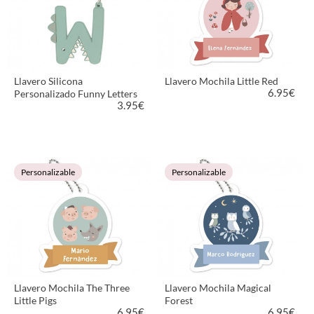
Llavero Silicona
Llavero Mochila Little Red
6.95
€
Personalizado Funny Letters
3.95
€
VER PRODUCTO
VER PRODUCTO
Personalizable
Personalizable
Llavero Mochila The Three
Llavero Mochila Magical
Little Pigs
Forest
6.95
€
6.95
€