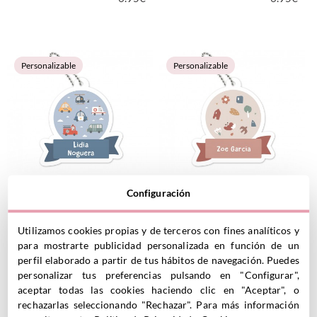
VER PRODUCTO
VER PRODUCTO
Personalizable
Personalizable
Llavero Mochila City Cars
Llavero Mochila Geometric
Configuración
6.95
€
Nature
6.95
€
Utilizamos cookies propias y de terceros con fines analíticos y
para mostrarte publicidad personalizada en función de un
perfil elaborado a partir de tus hábitos de navegación. Puedes
VER PRODUCTO
VER PRODUCTO
personalizar tus preferencias pulsando en "Configurar",
aceptar todas las cookies haciendo clic en "Aceptar", o
rechazarlas seleccionando "Rechazar". Para más información