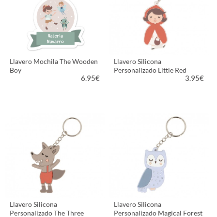
Llavero Mochila The Wooden
Llavero Silicona
Boy
Personalizado Little Red
6.95
€
3.95
€
VER PRODUCTO
VER PRODUCTO
Llavero Silicona
Llavero Silicona
Personalizado The Three
Personalizado Magical Forest