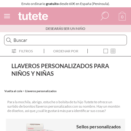
Envío ordinario
gratuito
desde 60€ en España (Península).
0
DESEARÁS SER UN NIÑO
Español
Italiano
FILTROS
ORDENAR POR
Inglés
Portugués
LLAVEROS PERSONALIZADOS PARA
NIÑOS Y NIÑAS
Francés
Vuelta al cole
>
Llaveros personalizados
Para la mochila, abrigo, estuche o bolsita de tu hijo Tutete te ofrece un
surtido de bonitos llaveros personalizados con su nombre. Hay un montón
de diseños, así que ¿cuál le gustará más para identificar sus cosas?
Sellos personalizados