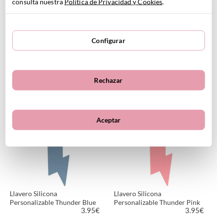
consulta nuestra
Política de Privacidad y Cookies
.
Configurar
Llavero Silicona
Llavero Silicona
Personalizable Magical
Personalizable Thunder
Unicorn
Mustard
3.95
€
3.95
€
Rechazar
VER PRODUCTO
VER PRODUCTO
Aceptar
Llavero Silicona
Llavero Silicona
Personalizable Thunder Blue
Personalizable Thunder Pink
3.95
€
3.95
€