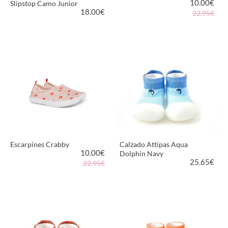
10.00
€
Slipstop Camo Junior
18.00
€
22.95€
VER PRODUCTO
VER PRODUCTO
Escarpines Crabby
Calzado Attipas Aqua
10.00
€
Dolphin Navy
25.65
€
22.95€
VER PRODUCTO
VER PRODUCTO