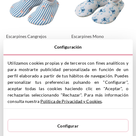
Escarpines Cangrejos
Escarpines Mono
14.00
€
22.50
€
Configuración
22.50€
Utilizamos cookies propias y de terceros con fines analíticos y
para mostrarte publicidad personalizada en función de un
VER PRODUCTO
VER PRODUCTO
perfil elaborado a partir de tus hábitos de navegación. Puedes
personalizar tus preferencias pulsando en "Configurar",
aceptar todas las cookies haciendo clic en "Aceptar", o
rechazarlas seleccionando "Rechazar". Para más información
consulta nuestra
Política de Privacidad y Cookies
.
Configurar
Escarpines Mimosas
Escarpines Mariposas
14.00
€
14.00
€