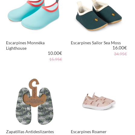
Escarpines Monnëka
Escarpines Sailor Sea Moss
16.00
€
Lighthouse
10.00
€
34.95€
15.95€
VER PRODUCTO
VER PRODUCTO
Zapatillas Antideslizantes
Escarpines Roamer