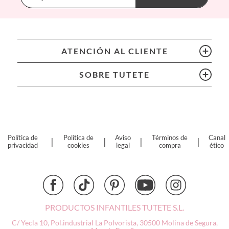
BIBS
Bling2O
Bubblat Kids
Cam Cam
ATENCIÓN AL CLIENTE
Chilly’s Bottles
Citron
SOBRE TUTETE
Connetix
Cottonmoose
Cristina de Jos'h
Dinkum Dolls
Djeco
Política de
Política de
Aviso
Términos de
Canal
|
|
|
|
privacidad
cookies
legal
compra
ético
Dock & Bay
Done by Deer
Ettetete
Fresk
Grapat
PRODUCTOS INFANTILES TUTETE S.L.
Grech & Co
C/ Yecla 10, Pol.industrial La Polvorista,
30500 Molina de Segura,
Haba