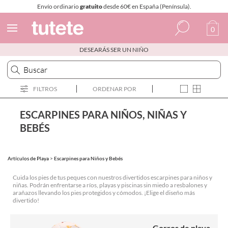
Envío ordinario
gratuito
desde 60€ en España (Península).
0
DESEARÁS SER UN NIÑO
Español
Italiano
FILTROS
ORDENAR POR
Inglés
Portugués
ESCARPINES PARA NIÑOS, NIÑAS Y
BEBÉS
Francés
Artículos de Playa
>
Escarpines para Niños y Bebés
Cuida los pies de tus peques con nuestros divertidos escarpines para niños y
niñas. Podrán enfrentarse a ríos, playas y piscinas sin miedo a resbalones y
arañazos llevando los pies protegidos y cómodos. ¡Elige el diseño más
divertido!
Gorros de playa