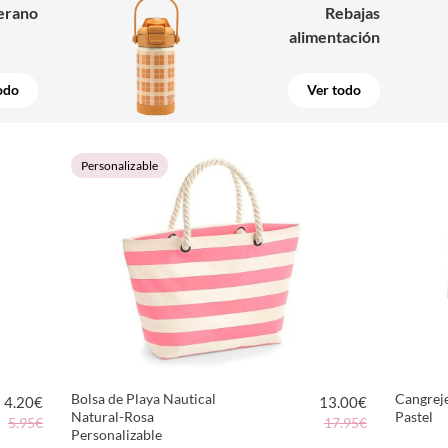
erano
Rebajas
alimentación
odo
Ver todo
Personalizable
Bolsa de Playa Nautical
Cangreje
4.20
€
13.00
€
Natural-Rosa
Pastel
5.95€
17.95€
Personalizable