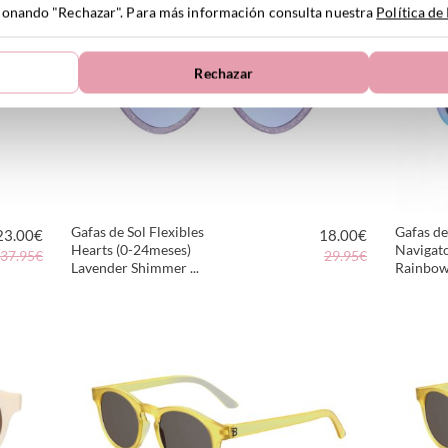
ccionando "Rechazar". Para más información consulta nuestra
Política de
Rechazar
Gafas de Sol Flexibles
Gafas de
23.00
€
18.00
€
Hearts (0-24meses)
Navigat
37.95€
29.95€
Lavender Shimmer ...
Rainbo
VER PRODUCTO