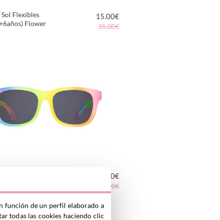
 Sol Flexibles
15.00
€
(+6años) Flower
35.00€
VER PRODUCTO
 Sol Flexibles
15.00
€
rs (3-5años) Rad
35.00€
w
VER PRODUCTO
n función de un perfil elaborado a
ar todas las cookies haciendo clic