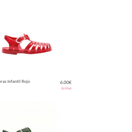
VER PRODUCTO
ras Infantil Rojo
6.00
€
8.95€
VER PRODUCTO