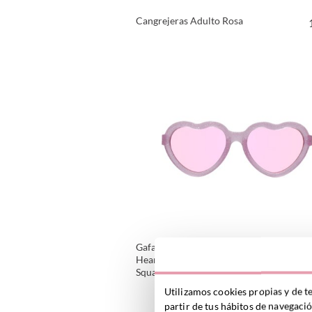
Cangrejeras Adulto Rosa
VER PRODUCTO
Gafas de Sol Flexibles
Hearts(0-24m) Sparkle
Squad
VER PRODUCTO
Utilizamos cookies propias y de t
partir de tus hábitos de navegaci