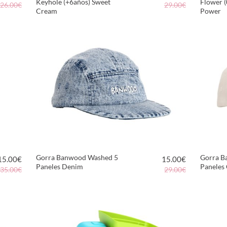
Keyhole (+6años) Sweet
Flower 
26.00€
29.00€
Cream
Power
VER PRODUCTO
Gorra Banwood Washed 5
Gorra B
15.00
€
15.00
€
Paneles Denim
Paneles
35.00€
29.00€
VER PRODUCTO