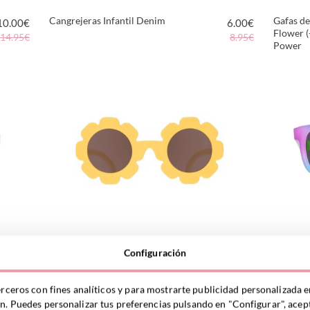
Cangrejeras Infantil Denim
Gafas de
10.00
€
6.00
€
Flower 
14.95€
8.95€
Power
VER PRODUCTO
Gafas de Sol Flexibles
Gafas de
16.00
€
15.00
€
Configuración
Flower (3-5años) Sweet
Navigato
25.95€
30.00€
Sunflower
Rainbo
VER PRODUCTO
erceros con fines analíticos y para mostrarte publicidad personalizada e
ón. Puedes personalizar tus preferencias pulsando en "Configurar", acept