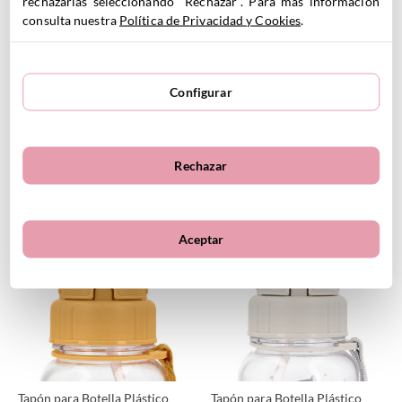
rechazarlas seleccionando "Rechazar". Para más información
consulta nuestra
Política de Privacidad y Cookies
.
Configurar
Caja Almuerzo Bento Justice
Caja Almuerzo Bento Looney
League
Tunes
Rechazar
13.95
€
13.95
€
VER PRODUCTO
VER PRODUCTO
Aceptar
Personalizable
Personalizable
Tapón para Botella Plástico
Tapón para Botella Plástico