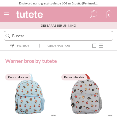
Envío ordinario
gratuito
desde 60€ en España (Península).
0
DESEARÁS SER UN NIÑO
Español
Italiano
FILTROS
ORDENAR POR
Inglés
Portugués
Warner bros by tutete
Francés
Personalizable
Personalizable