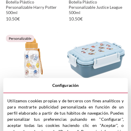
Botella Plástico
Botella Plástico
Personalizable Harry Potter
Personalizable Justice League
500ml
500ml
10.50
€
10.50
€
VER PRODUCTO
VER PRODUCTO
Personalizable
Configuración
Botella Plástico
Caja Almuerzo Bento Harry
Personalizable Looney Tunes
Potter
500ml
13.95
€
Utilizamos cookies propias y de terceros con fines analíticos y
10.50
€
para mostrarte publicidad personalizada en función de un
perfil elaborado a partir de tus hábitos de navegación. Puedes
personalizar tus preferencias pulsando en "Configurar",
VER PRODUCTO
VER PRODUCTO
aceptar todas las cookies haciendo clic en "Aceptar", o