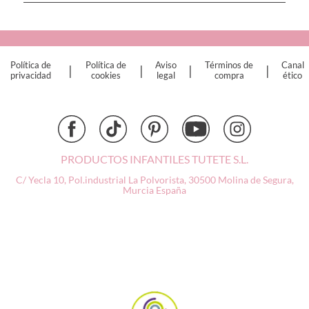
Cottonmoose
Cristina de Jos'h
Dinkum Dolls
Política de
Política de
Aviso
Términos de
Canal
|
|
|
|
Djeco
privacidad
cookies
legal
compra
ético
Dock & Bay
Done by Deer
Ettetete
Fresk
Grapat
PRODUCTOS INFANTILES TUTETE S.L.
Grech & Co
C/ Yecla 10, Pol.industrial La Polvorista,
30500 Molina de Segura,
Haba
Murcia
España
Hape
Hello Hossy
Herobility
JaBaDaBaDo AB
Janod
KiddiKutter