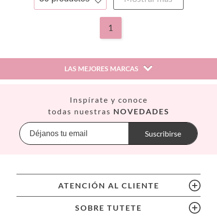
1
LAS MEJORES MARCAS
Así
Inspírate y conoce
Babiators
todas nuestras
NOVEDADES
Banana Panda
Banwood
Suscribirse
BIBS
Bling2O
Bubblat Kids
Cam Cam
ATENCIÓN AL CLIENTE
Chilly’s Bottles
Citron
SOBRE TUTETE
Connetix