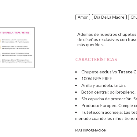
Amor
Día De La Madre
Chu
Además de nuestros chupetes p
de diseños exclusivos con fras
más queridos.
CARACTERÍSTICAS
Chupete exclusivo
Tutete C
100% BPA FREE
Anilla y arandela: tritán.
Botón central: polipropileno.
Sin capucha de protección. S
Producto Europeo. Cumple co
Tutete.com aconseja: Las teti
menudo cuando los niños tienen
SOLO
1 unidad.
MÁS INFORMACIÓN