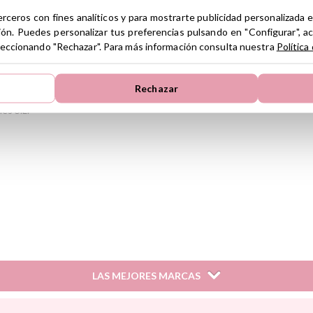
erceros con fines analíticos y para mostrarte publicidad personalizada e
ión. Puedes personalizar tus preferencias pulsando en "Configurar", a
seleccionando "Rechazar". Para más información consulta nuestra
Política
Rechazar
es S.L.
es S.L.
LAS MEJORES MARCAS
Janod
Maileg
Omy