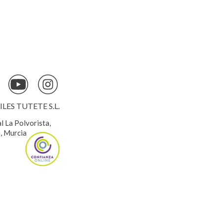
¿Te ha resultado útil esta reseña?
Si
ES TUTETE S.L.
¿Te ha resultado útil esta reseña?
Si
al La Polvorista,
, Murcia