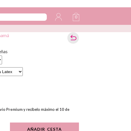
0
 mamá
eñas
vío Premium
y recíbelo máximo el
10 de
AÑADIR CESTA