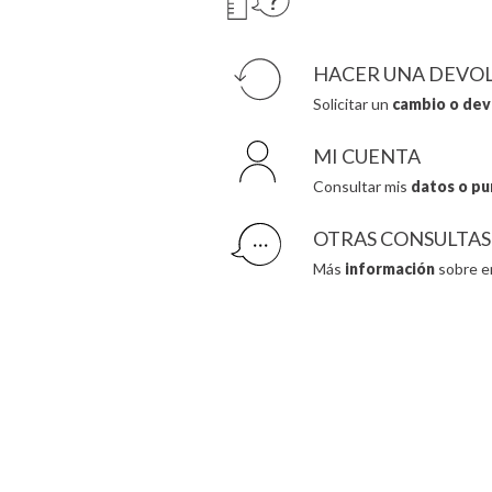
Mercedes87,
18 de julio de 2018
HACER UNA DEVO
Solicitar un
cambio o dev
Verificada, recopilada por Productos Infantil
MI CUENTA
Consultar mis
datos o pu
Yanikely,
11 de mayo de 2018
OTRAS CONSULTAS
Es muy original y me gusta mucho
Más
información
sobre e
Verificada, recopilada por Productos Infantil