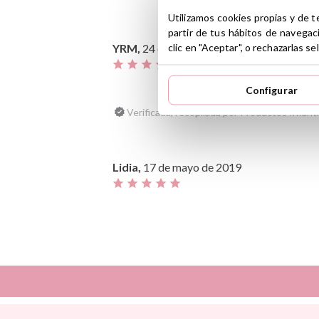
Utilizamos cookies propias y de t
partir de tus hábitos de navegac
clic en "Aceptar", o rechazarlas 
YRM,
24 de marzo de 2020
Configurar
Verificada, recopilada por Productos Infantil
Lidia,
17 de mayo de 2019
Verificada, recopilada por Productos Infantil
Ana,
27 de febrero de 2019
Así
Dinkum Dolls