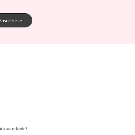
¿Te ha resultado útil esta reseña?
Si
Tambú
 Pasito
The Cotton Cloud
oum
Theraline
Suscribirse
onkey
Trixie
s
Tutete
Go
Vilac
Walking Mum
d Ride
Way To Play
¿Te ha resultado útil esta reseña?
Si
Wobbel
ax
Yvolution
ein
Lemon
¿Te ha resultado útil esta reseña?
Si
ta autorizado?