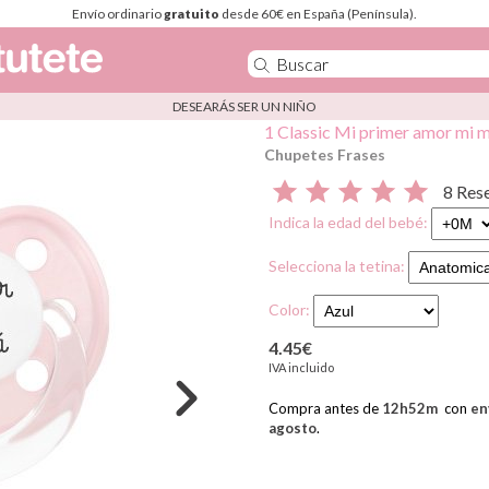
Envío ordinario
gratuito
desde 60€ en España (Península).
DESEARÁS SER UN NIÑO
1 Classic Mi primer amor mi
Chupetes Frases
8 Res
Indica la edad del bebé:
Selecciona la tetina:
Color:
4.45€
IVA incluido
Compra antes de
12
h
52
m
con
en
agosto
.