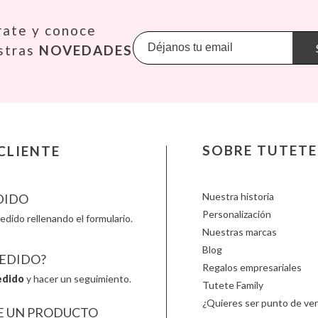
KiddiKutter
Makedo
Oppi
rate y conoce
Kids Concept
Meli
Pasito a
es S.L.
Konges Slojd
Mepal
Petit B
stras
NOVEDADES
La nina
Mimi & Lula
Petit M
Lassig
Minikane
Plan Toy
Liewood
Miniland
Play & 
Lilliputiens
Monbento
Primo
Little Dutch
Monnëka
Scoot an
Londji
Moulin Roty
Slipstop
LOVI
Nailmatic
Smartm
SOBRE TUTETE
CLIENTE
es S.L.
Ludattica
NumNum
Stapelst
Lúdilo
Oli & Carol
Sticky 
Nuestra historia
DIDO
Personalización
edido rellenando el formulario.
Nuestras marcas
Blog
PEDIDO?
Regalos empresariales
es S.L.
edido
y hacer un seguimiento.
Tutete Family
¿Quieres ser punto de ven
E UN PRODUCTO