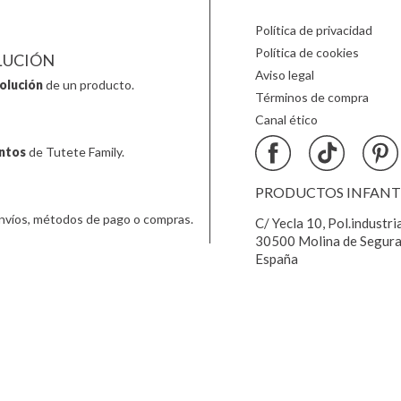
Política de privacidad
Política de cookies
LUCIÓN
Aviso legal
olución
de un producto.
es S.L.
Términos de compra
Canal ético
ntos
de Tutete Family.
PRODUCTOS INFANTIL
nvíos, métodos de pago o compras.
C/ Yecla 10, Pol.industri
es S.L.
30500 Molina de Segura
España