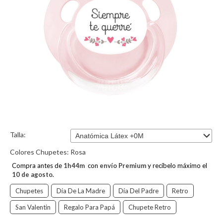
Talla:
Colores Chupetes:
Rosa
Compra antes de
1
h
44
m
con
envío Premium
y recíbelo máximo el
10 de agosto
.
Chupetes
Día De La Madre
Día Del Padre
Retro
San Valentin
Regalo Para Papá
Chupete Retro