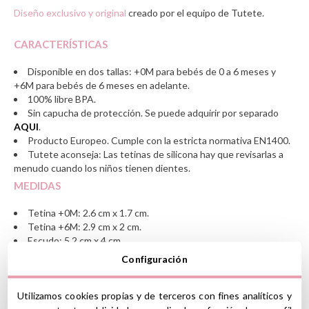
Diseño exclusivo y original
creado por el equipo de Tutete.
CARACTERÍSTICAS
Disponible en dos tallas: +0M para bebés de 0 a 6 meses y
+6M para bebés de 6 meses en adelante.
100% libre BPA.
Sin capucha de protección.
Se puede adquirir por separado
AQUI
.
Producto Europeo. Cumple con la estricta normativa EN1400.
Tutete aconseja: Las tetinas de silicona hay que revisarlas a
menudo cuando los niños tienen dientes.
MEDIDAS
Tetina +0M:
2.6 cm x 1.7 cm
.
Tetina +6M: 2.9 cm x 2 cm.
Escudo: 5.2 cm x 4 cm.
Configuración
Atención: el dibujo de colores, puede dañarse con las
esterilizaciones, si se araña o si entra en contacto con materiales
Utilizamos cookies propias y de terceros con fines analíticos y
abrasivos.