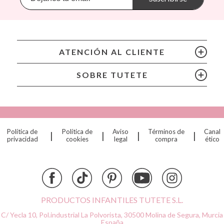
BIBS
Bling2O
Bubblat Kids
Cam Cam
ATENCIÓN AL CLIENTE
Chilly’s Bottles
Citron
SOBRE TUTETE
Connetix
Cottonmoose
Cristina de Jos'h
Dinkum Dolls
Política de
Política de
Aviso
Términos de
Canal
|
|
|
|
Djeco
privacidad
cookies
legal
compra
ético
Dock & Bay
Done by Deer
Ettetete
Fresk
Grapat
PRODUCTOS INFANTILES TUTETE S.L.
Grech & Co
C/ Yecla 10, Pol.industrial La Polvorista,
30500 Molina de Segura, Murcia
Haba
España