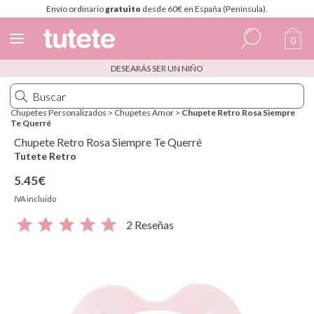
Envío ordinario
gratuito
desde 60€ en España (Península).
0
DESEARÁS SER UN NIÑO
Español
Italiano
Chupetes Personalizados
>
Chupetes Amor
>
Chupete Retro Rosa Siempre
Te Querré
Inglés
Chupete Retro Rosa Siempre Te Querré
Portugués
Tutete Retro
5.45€
Francés
IVA incluido
2 Reseñas