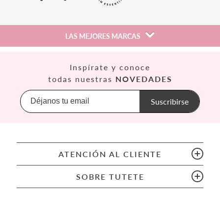
LAS MEJORES MARCAS
Así
Inspírate y conoce
Babiators
todas nuestras
NOVEDADES
Banana Panda
Banwood
Suscribirse
BIBS
Bling2O
Bubblat Kids
Cam Cam
ATENCIÓN AL CLIENTE
Chilly’s Bottles
Citron
SOBRE TUTETE
Connetix
Cottonmoose
Cristina de Jos'h