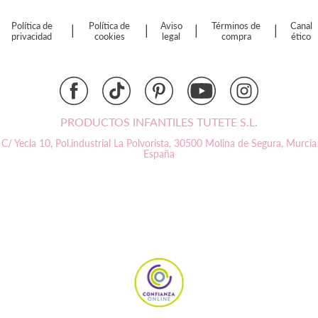
Dinkum Dolls
Djeco
Política de
Política de
Aviso
Términos de
Canal
|
|
|
|
privacidad
cookies
legal
compra
ético
Dock & Bay
Done by Deer
Ettetete
Fresk
Grapat
PRODUCTOS INFANTILES TUTETE S.L.
Grech & Co
C/ Yecla 10, Pol.industrial La Polvorista,
30500 Molina de Segura, Murcia
Haba
España
Hape
Hello Hossy
Herobility
JaBaDaBaDo AB
Janod
KiddiKutter
Kids Concept
Konges Slojd
La nina