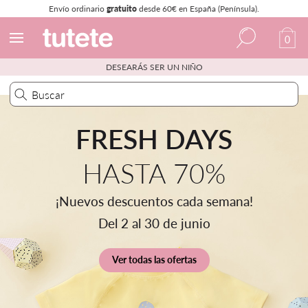
Envío ordinario
gratuito
desde 60€ en España (Península).
0
DESEARÁS SER UN NIÑO
Español
Italiano
Portugués
FRESH DAYS
Francés
HASTA 70%
¡Nuevos descuentos cada semana!
Del 2 al 30 de junio
Ver todas las ofertas