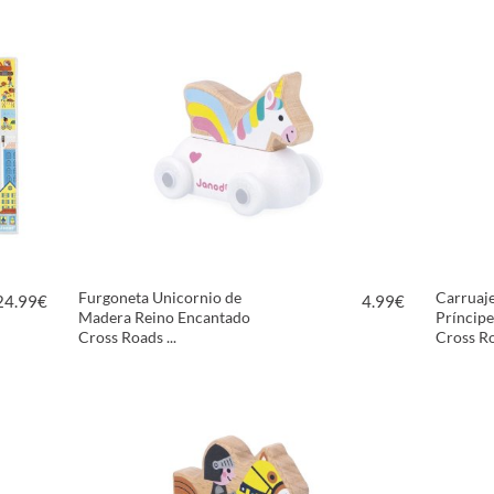
VER PRODUCTO
Furgoneta Unicornio de
Carruaj
24.99
€
4.99
€
Madera Reino Encantado
Príncip
Cross Roads ...
Cross Ro
VER PRODUCTO