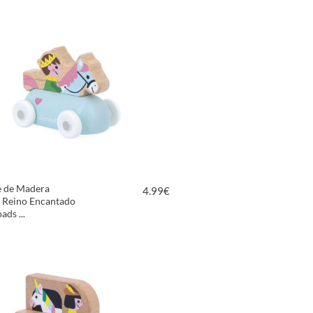
VER PRODUCTO
e de Madera
4.99
€
e Reino Encantado
ads ...
VER PRODUCTO