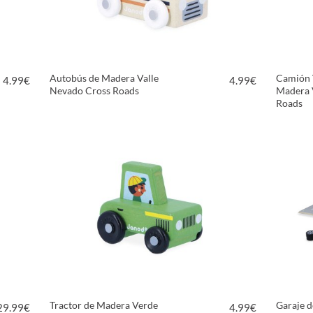
Autobús de Madera Valle
Camión 
4.99
€
4.99
€
Nevado Cross Roads
Madera 
Roads
VER PRODUCTO
Tractor de Madera Verde
Garaje 
29.99
€
4.99
€