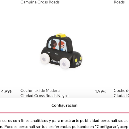
Campiña Cross Roads
Roads
VER PRODUCTO
Coche Taxi de Madera
Coche d
4.99
€
4.99
€
Ciudad Cross Roads Negro
Ciudad 
Configuración
VER PRODUCTO
erceros con fines analíticos y para mostrarte publicidad personalizada e
ón. Puedes personalizar tus preferencias pulsando en "Configurar", acept