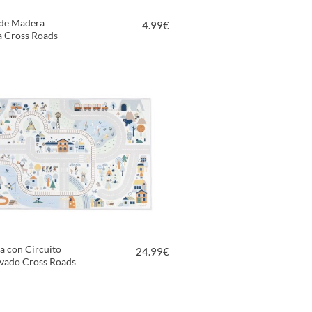
 de Madera
4.99
€
 Cross Roads
VER PRODUCTO
a con Circuito
24.99
€
evado Cross Roads
VER PRODUCTO