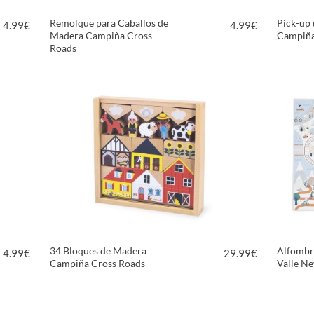
Remolque para Caballos de
Pick-up
4.99
€
4.99
€
Madera Campiña Cross
Campiña
Roads
VER PRODUCTO
34 Bloques de Madera
Alfombr
4.99
€
29.99
€
Campiña Cross Roads
Valle N
VER PRODUCTO