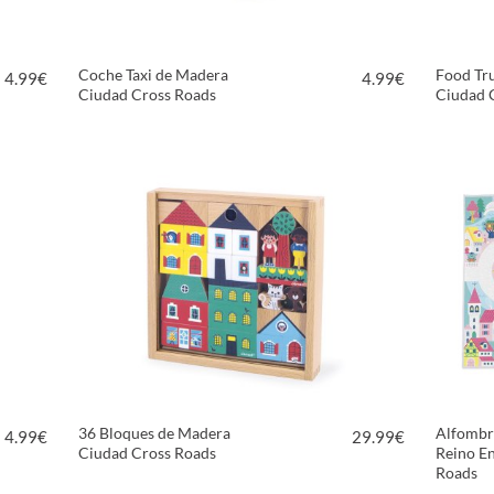
Coche Taxi de Madera
Food Tr
4.99
€
4.99
€
Ciudad Cross Roads
Ciudad 
VER PRODUCTO
36 Bloques de Madera
Alfombr
4.99
€
29.99
€
Ciudad Cross Roads
Reino E
Roads