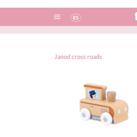
Español
Italiano
Janod cross roads
Inglés
Portugués
Francés