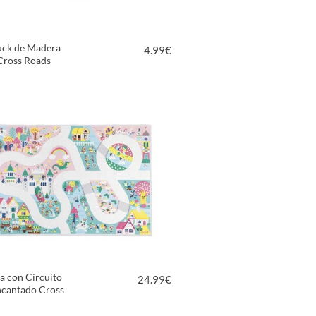
uck de Madera
4.99
€
Cross Roads
VER PRODUCTO
a con Circuito
24.99
€
ncantado Cross