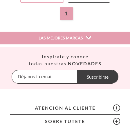
1
LAS MEJORES MARCAS
Así
Inspírate y conoce
Babiators
todas nuestras
NOVEDADES
Banana Panda
Banwood
Suscribirse
BIBS
Bling2O
Bubblat Kids
Cam Cam
ATENCIÓN AL CLIENTE
Chilly’s Bottles
Citron
SOBRE TUTETE
Connetix