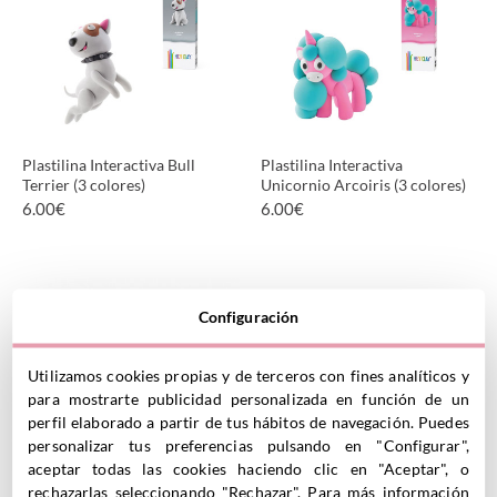
Plastilina Interactiva Bull
Plastilina Interactiva
Terrier (3 colores)
Unicornio Arcoiris (3 colores)
6.00
€
6.00
€
VER PRODUCTO
VER PRODUCTO
Configuración
Utilizamos cookies propias y de terceros con fines analíticos y
para mostrarte publicidad personalizada en función de un
perfil elaborado a partir de tus hábitos de navegación. Puedes
personalizar tus preferencias pulsando en "Configurar",
aceptar todas las cookies haciendo clic en "Aceptar", o
rechazarlas seleccionando "Rechazar". Para más información
Plastilina Interactiva Bluey
Plastilina Interactiva Bluey (5