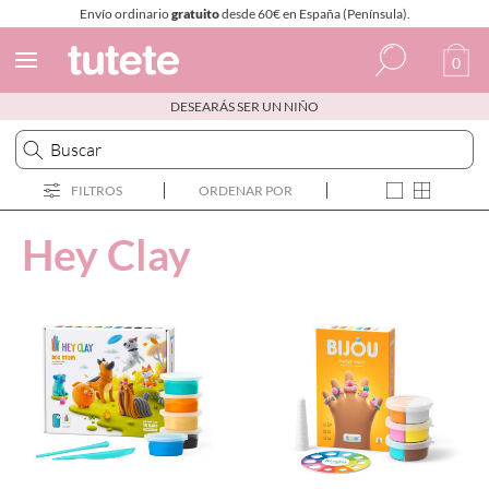
Envío ordinario
gratuito
desde 60€ en España (Península).
0
DESEARÁS SER UN NIÑO
Español
Italiano
FILTROS
ORDENAR POR
Inglés
Hey Clay
Portugués
Francés