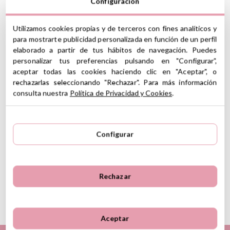
Configuración
Moses Tiburón
Utilizamos cookies propias y de terceros con fines analíticos y
para mostrarte publicidad personalizada en función de un perfil
Este tiburón se ilumina de diferentes colores cuando entra en
elaborado a partir de tus hábitos de navegación. Puedes
contacto con el agua, parpadeándo y cambiando el color de la luz.
personalizar tus preferencias pulsando en "Configurar",
Es el juguete perfecto para hacer más divertida la hora del baño.
aceptar todas las cookies haciendo clic en "Aceptar", o
rechazarlas seleccionando "Rechazar". Para más información
CARACTERÍSTICAS
consulta nuestra
Política de Privacidad y Cookies
.
Medidas aproximadas: 5 cm de largo x 5.5 cm de alto
Material: caucho
Luz LED y pilas de botón incluídas
A parti de 4 meses
Configurar
(*) Este producto incluye marcado CE de conformidad con la
legislación de la Unión Europea
Rechazar
Ver información GPSR
Información sobre el fabricante y/o importador/distribuidor
Aceptar
dentro de la UE, que garantiza que el producto cumple con
los requisitos y regulaciones de acuerdo con la legislación