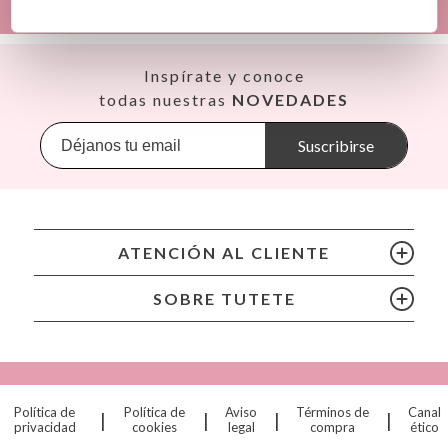
LAS MEJORES MARCAS
sobre Seguridad General de Productos (GPSR).
Productos Infantiles Tutete S.L.
Dirección: C/ Yecla 10, Polígono industrial La Polvorista,
Así
Inspírate y conoce
30500, Molina de Segura, Murcia
Babiators
todas nuestras
NOVEDADES
dpd@tutete.com
Banana Panda
Banwood
Suscribirse
BIBS
Bling2O
Bubblat Kids
Cam Cam
ATENCIÓN AL CLIENTE
Chilly’s Bottles
Citron
SOBRE TUTETE
Connetix
Cottonmoose
Cristina de Jos'h
Dinkum Dolls
Política de
Política de
Aviso
Términos de
Canal
|
|
|
|
Djeco
privacidad
cookies
legal
compra
ético
Dock & Bay