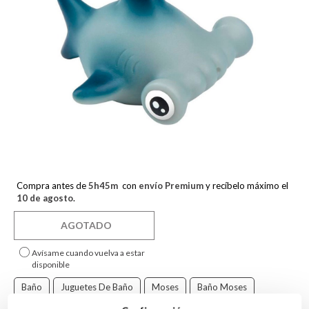
Compra antes de
5
h
45
m
con
envío Premium
y recíbelo máximo el
10 de agosto
.
AGOTADO
Avísame cuando vuelva a estar
disponible
Baño
Juguetes De Baño
Moses
Baño Moses