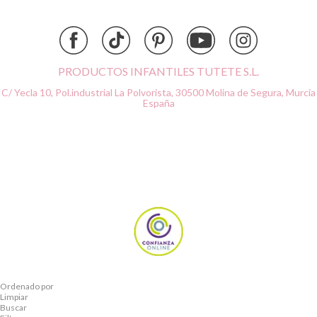
Done by Deer
Ettetete
Fresk
Grapat
PRODUCTOS INFANTILES TUTETE S.L.
Grech & Co
C/ Yecla 10, Pol.industrial La Polvorista,
30500 Molina de Segura, Murcia
Haba
España
Hape
Hello Hossy
Herobility
JaBaDaBaDo AB
Janod
KiddiKutter
Kids Concept
Konges Slojd
La nina
Lassig
Ordenado por
Liewood
Limpiar
Buscar
Lilliputiens