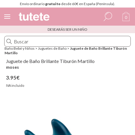
Envío ordinario
gratuito
desde 60€ en España (Península).
0
DESEARÁS SER UN NIÑO
Español
Italiano
Baño Bebé y Niños
>
Juguetes de Baño
>
Juguete de Baño Brillante Tiburón
Martillo
Inglés
Juguete de Baño Brillante Tiburón Martillo
Portugués
moses
3.95€
Francés
IVA incluido