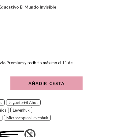
Educativo El Mundo Invisible
vío Premium
y recíbelo máximo el
11 de
AÑADIR CESTA
os
Juguete +8 Años
Años
Levenhuk
Microscopios Levenhuk