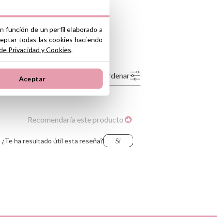
 K50 incluye
S.L.
ono industrial La Polvorista, 30500,
n función de un perfil elaborado a
rtemia
ceptar todas las cookies haciendo
 de Privacidad y Cookies
.
Ordenar
Aceptar
s (5 unidades)
Más recientes
Valoraciones más altas
bolla, tallo de algodón, muestra de tronco
Más antiguo
Valoraciones más bajas
o
Lo más útil
Recomendaría este producto
COPIO
¿Te ha resultado útil esta reseña?
Si
ras)