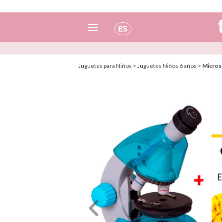
Español
Juguetes para Niños
>
Juguetes Niños 6 años
>
Micros
Italiano
Inglés
Portugués
Francés