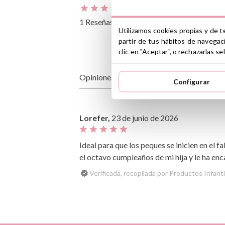
4
3
1 Reseñas
Utilizamos cookies propias y de t
2
partir de tus hábitos de navegac
1
clic en "Aceptar", o rechazarlas 
Opiniones de clientes
Configurar
Lorefer,
23 de junio de 2026
Ideal para que los peques se inicien en e
el octavo cumpleaños de mi hija y le ha en
Verificada, recopilada por Productos Infantil