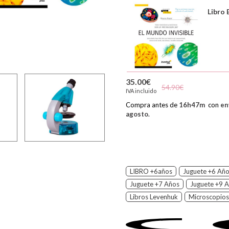
Libro 
35.00€
54.90€
IVA incluido
Compra antes de
16
h
47
m
con
en
agosto
.
LIBRO +6años
Juguete +6 Añ
Juguete +7 Años
Juguete +9 
Libros Levenhuk
Microscopios