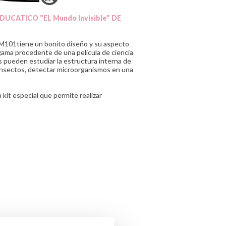
UCATICO "EL Mundo Invisible" DE
M101tiene un bonito diseño y su aspecto
gama procedente de una película de ciencia
s pueden estudiar la estructura interna de
r insectos, detectar microorganismos en una
kit especial que permite realizar
rporada
nte y/o importador/distribuidor dentro
el producto cumple con los requisitos y
la legislación sobre Seguridad General
uk K50