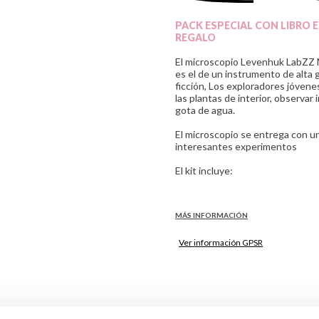
PACK ESPECIAL CON LIBRO ED
REGALO
El microscopio Levenhuk LabZZ 
es el de un instrumento de alta 
ficción, Los exploradores jóvene
las plantas de interior, observa
gota de agua.
El microscopio se entrega con un 
interesantes experimentos
El kit incluye:
Microscopio
Objetivos: 4x, 10x y 40x
MÁS INFORMACIÓN
Ocular: WF10x–16x
Platina redonda con clips
Ver información GPSR
Diafragma de disco
Iluminación LED inferior inco
Información sobre el fabrica
2 pilas AA
de la UE, que garantiza que 
regulaciones de acuerdo con 
Kit de experimentos Levenh
de Productos (GPSR).
Manual de instrucciones
1