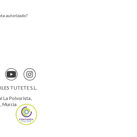
ta autorizado?
ES TUTETE S.L.
al La Polvorista,
, Murcia