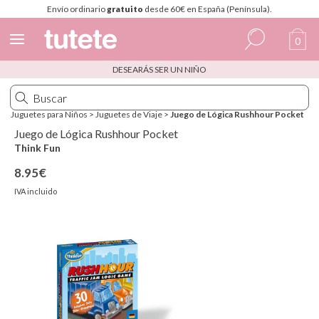
Envío ordinario
gratuito
desde 60€ en España (Península).
0
DESEARÁS SER UN NIÑO
Español
Italiano
Juguetes para Niños
>
Juguetes de Viaje
>
Juego de Lógica Rushhour Pocket
Inglés
Juego de Lógica Rushhour Pocket
Think Fun
Portugués
8.95€
Francés
IVA incluido