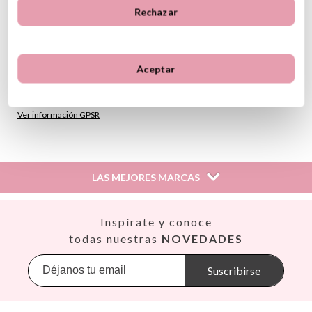
Estimula el pensamiento lógico y la planificación
Rechazar
A partir de 8 años
(*) Este producto incluye marcado CE de conformidad con la
legislación de la Unión Europea
Aceptar
Instrucciones de cuidado
GPSR
Ver información GPSR
LAS MEJORES MARCAS
Así
Inspírate y conoce
Babiators
todas nuestras
NOVEDADES
Banana Panda
Banwood
Suscribirse
BIBS
Bling2O