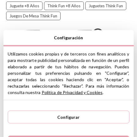
Juguete +8 Años
Think Fun +8 Años
Juguetes Think Fun
Juegos De Mesa Think Fun
Configuración
¡El clásico juego de lógica en su versión de viaje, perfecto para
llevar contigo a todas partes!
Utilizamos cookies propias y de terceros con fines analíticos y
para mostrarte publicidad personalizada en función de un perfil
El objetivo es liberar al coche rojo de un atasco. Para ello, escoge
elaborado a partir de tus hábitos de navegación. Puedes
uno de los retos y coloca los vehículos en el tablero según se
personalizar tus preferencias pulsando en "Configurar",
indica en las instrucciones. Luego, desliza los vehículos hacia
aceptar todas las cookies haciendo clic en "Aceptar", o
adelante o hacia atrás para despejar el camino y permitir que el
rechazarlas seleccionando "Rechazar". Para más información
coche rojo pueda salir. ¡Si lo consigues, habrás ganado la partida!
consulta nuestra
Política de Privacidad y Cookies
.
CARACTERÍSTICAS
Material: cartón
Coches de cartón
Configurar
Tamaño pocket para llevar contigo de viaje
Incluye: 1 tablero, 16 vehículos de colores, manual de
instrucciones con retos y soluciones