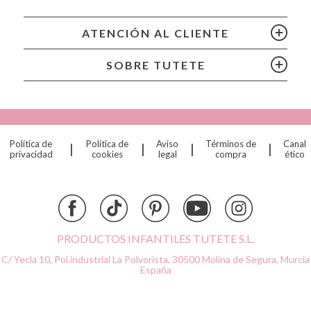
Bubblat Kids
Cam Cam
ATENCIÓN AL CLIENTE
Chilly’s Bottles
Citron
SOBRE TUTETE
Connetix
Cottonmoose
Cristina de Jos'h
Dinkum Dolls
Política de
Política de
Aviso
Términos de
Canal
|
|
|
|
Djeco
privacidad
cookies
legal
compra
ético
Dock & Bay
Done by Deer
Ettetete
Fresk
Grapat
PRODUCTOS INFANTILES TUTETE S.L.
Grech & Co
C/ Yecla 10, Pol.industrial La Polvorista,
30500 Molina de Segura, Murcia
Haba
España
Hape
Hello Hossy