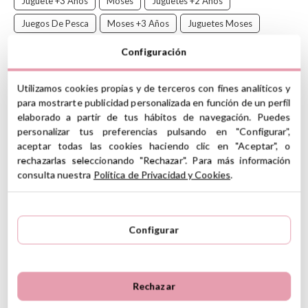
Juguete +3 Años
Moses
Juguetes +2 Años
Juegos De Pesca
Moses +3 Años
Juguetes Moses
Juegos Magneticos
Configuración
Utilizamos cookies propias y de terceros con fines analíticos y
para mostrarte publicidad personalizada en función de un perfil
Divertido juego de pesca magnético que fortalece la coordinación
elaborado a partir de tus hábitos de navegación. Puedes
ojo-mano y la motricidad fina de los peques. Atrapa a los animales
personalizar tus preferencias pulsando en "Configurar",
con la caña y entrena sus nombres.
aceptar todas las cookies haciendo clic en "Aceptar", o
CARACTERÍSTICAS
rechazarlas seleccionando "Rechazar". Para más información
consulta nuestra
Política de Privacidad y Cookies
.
Material: madera
Medidas packing: 17.2 cm alto x 7 cm diámetro
Tanto la caña como los animalitos marinos cuentan con un
imán
Configurar
Incluye: 10 criaturas marinas magnéticas, 2 cañas de pescar,
océano de tela
Limpiar con un paño húmedo
Para niños entre 2 y 5 años
Rechazar
(*) Este producto incluye marcado CE de conformidad con la