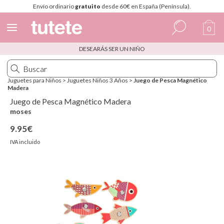
Envío ordinario
gratuito
desde 60€ en España (Península).
0
DESEARÁS SER UN NIÑO
Español
Italiano
Juguetes para Niños
>
Juguetes Niños 3 Años
>
Juego de Pesca Magnético
Madera
Inglés
Juego de Pesca Magnético Madera
Portugués
moses
9.95€
Francés
IVA incluido