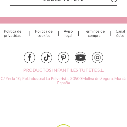
Connetix
Cottonmoose
Cristina de Jos'h
Dinkum Dolls
Política de
Política de
Aviso
Términos de
Canal
|
|
|
|
Djeco
privacidad
cookies
legal
compra
ético
Dock & Bay
Done by Deer
Ettetete
Fresk
Grapat
PRODUCTOS INFANTILES TUTETE S.L.
Grech & Co
C/ Yecla 10, Pol.industrial La Polvorista,
30500 Molina de Segura, Murcia
Haba
España
Hape
Hello Hossy
Herobility
JaBaDaBaDo AB
Janod
KiddiKutter