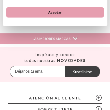
legislación de la Unión Europea
Aceptar
Ver información GPSR
Información sobre el fabricante y/o importador/distribuidor
dentro de la UE, que garantiza que el producto cumple con
los requisitos y regulaciones de acuerdo con la legislación
LAS MEJORES MARCAS
sobre Seguridad General de Productos (GPSR).
Productos Infantiles Tutete S.L.
Dirección: C/ Yecla 10, Polígono industrial La Polvorista,
Así
Inspírate y conoce
30500, Molina de Segura, Murcia
Babiators
todas nuestras
NOVEDADES
dpd@tutete.com
Banana Panda
Banwood
Suscribirse
BIBS
Bling2O
Bubblat Kids
Cam Cam
ATENCIÓN AL CLIENTE
Chilly’s Bottles
Citron
SOBRE TUTETE