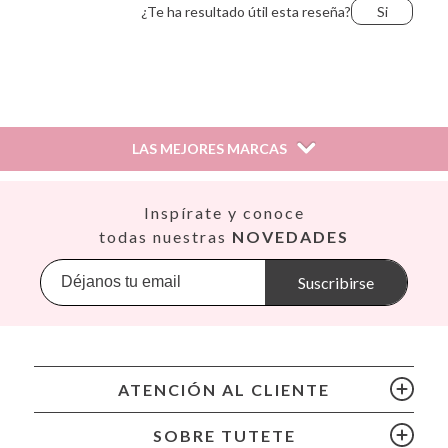
¿Te ha resultado útil esta reseña?
Si
Anna,
25 de agosto de 2021
LAS MEJORES MARCAS
¿Te ha resultado útil esta reseña?
Si
Así
Inspírate y conoce
Babiators
todas nuestras
NOVEDADES
Banana Panda
Banwood
Suscribirse
BIBS
Bling2O
Bubblat Kids
Cam Cam
ATENCIÓN AL CLIENTE
Chilly’s Bottles
Citron
SOBRE TUTETE