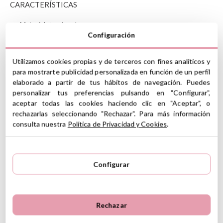
CARACTERÍSTICAS
Material: terciopelo
Medida: 25cm
Configuración
Presentado en una caja de regalo
Lavable a 30ºC
Utilizamos cookies propias y de terceros con fines analíticos y
para mostrarte publicidad personalizada en función de un perfil
(*) Este producto incluye marcado CE de conformidad con la
elaborado a partir de tus hábitos de navegación. Puedes
legislación de la Unión Europea
personalizar tus preferencias pulsando en "Configurar",
aceptar todas las cookies haciendo clic en "Aceptar", o
Ver información GPSR
rechazarlas seleccionando "Rechazar". Para más información
consulta nuestra
Política de Privacidad y Cookies
.
Información sobre el fabricante y/o importador/distribuidor
dentro de la UE, que garantiza que el producto cumple con
5
los requisitos y regulaciones de acuerdo con la legislación
5
3
sobre Seguridad General de Productos (GPSR).
Configurar
4
0
Productos Infantiles Tutete S.L.
3
0
3 Reseñas
Dirección: C/ Yecla 10, Polígono industrial La Polvorista,
30500, Molina de Segura, Murcia
2
0
dpd@tutete.com
1
0
Rechazar