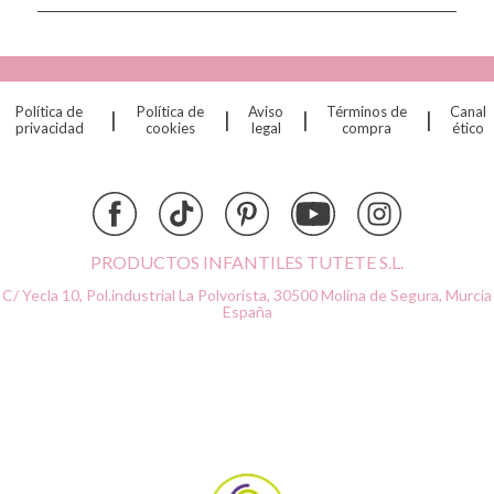
Connetix
Cottonmoose
Cristina de Jos'h
Dinkum Dolls
Política de
Política de
Aviso
Términos de
Canal
|
|
|
|
Djeco
privacidad
cookies
legal
compra
ético
Dock & Bay
Done by Deer
Ettetete
Fresk
Grapat
PRODUCTOS INFANTILES TUTETE S.L.
Grech & Co
C/ Yecla 10, Pol.industrial La Polvorista,
30500 Molina de Segura, Murcia
Haba
España
Hape
Hello Hossy
Herobility
JaBaDaBaDo AB
Janod
KiddiKutter