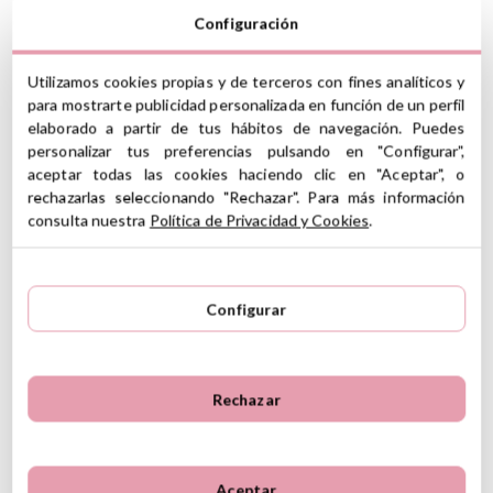
La cuchara se debe lavar a mano con agua y jabón
Configuración
A partir de 4 meses
Libre de BPA
Utilizamos cookies propias y de terceros con fines analíticos y
Instrucciones de cuidado
Declaración de conformidad
para mostrarte publicidad personalizada en función de un perfil
elaborado a partir de tus hábitos de navegación. Puedes
Ver información GPSR
personalizar tus preferencias pulsando en "Configurar",
aceptar todas las cookies haciendo clic en "Aceptar", o
Información sobre el fabricante y/o importador/distribuidor
rechazarlas seleccionando "Rechazar". Para más información
dentro de la UE, que garantiza que el producto cumple con
5
los requisitos y regulaciones de acuerdo con la legislación
consulta nuestra
Política de Privacidad y Cookies
.
5
3
sobre Seguridad General de Productos (GPSR).
4
0
Productos Infantiles Tutete S.L.
3
0
3 Reseñas
Dirección: C/ Yecla 10, Polígono industrial La Polvorista,
Configurar
30500, Molina de Segura, Murcia
2
0
dpd@tutete.com
1
0
Rechazar
Opiniones de clientes
Ordenar
Más recientes
Valoraciones más altas
Más antiguo
Valoraciones más bajas
Aceptar