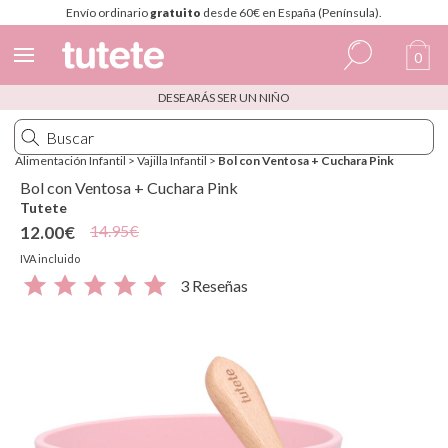
Envío ordinario
gratuito
desde 60€ en España (Península).
0
DESEARÁS SER UN NIÑO
Español
Italiano
Alimentación Infantil
>
Vajilla Infantil
>
Bol con Ventosa + Cuchara Pink
Inglés
Bol con Ventosa + Cuchara Pink
Tutete
Portugués
14.95€
12.00€
Francés
IVA incluido
3 Reseñas