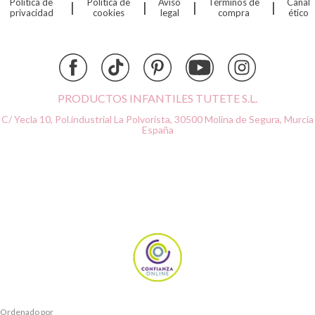
Política de
Política de
Aviso
Términos de
Canal
|
|
|
|
Djeco
privacidad
cookies
legal
compra
ético
Dock & Bay
Done by Deer
Ettetete
Fresk
Grapat
PRODUCTOS INFANTILES TUTETE S.L.
Grech & Co
C/ Yecla 10, Pol.industrial La Polvorista,
30500 Molina de Segura, Murcia
Haba
España
Hape
Hello Hossy
Herobility
JaBaDaBaDo AB
Janod
KiddiKutter
Kids Concept
Konges Slojd
La nina
Lassig
Ordenado por