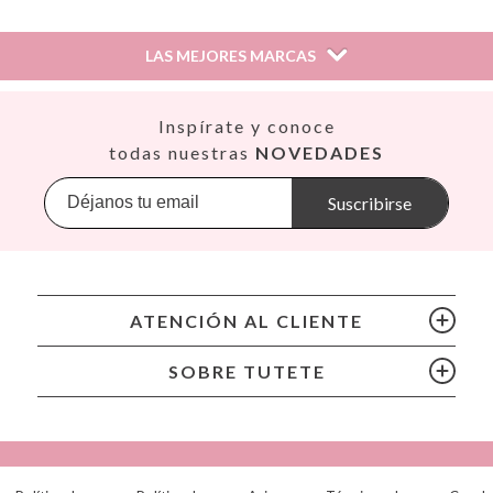
LAS MEJORES MARCAS
Así
Inspírate y conoce
Babiators
todas nuestras
NOVEDADES
Banana Panda
Banwood
Suscribirse
BIBS
Bling2O
Bubblat Kids
Cam Cam
ATENCIÓN AL CLIENTE
Chilly’s Bottles
Citron
SOBRE TUTETE
Connetix
Cottonmoose
Cristina de Jos'h
Dinkum Dolls