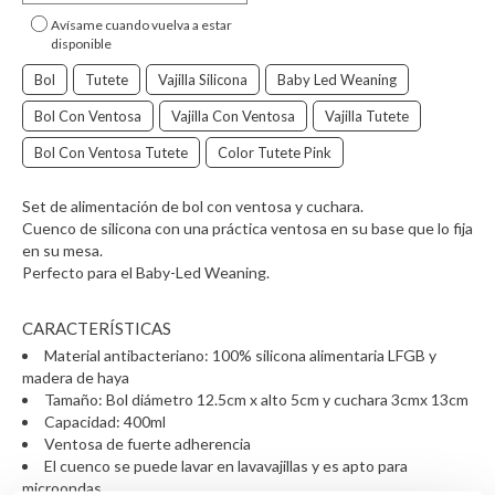
Avísame cuando vuelva a estar
disponible
Bol
Tutete
Vajilla Silicona
Baby Led Weaning
Bol Con Ventosa
Vajilla Con Ventosa
Vajilla Tutete
Bol Con Ventosa Tutete
Color Tutete Pink
Set de alimentación de bol con ventosa y cuchara.
Cuenco de silicona con una práctica ventosa en su base que lo fija
en su mesa.
Perfecto para el Baby-Led Weaning.
CARACTERÍSTICAS
Material antibacteriano: 100% silicona alimentaria LFGB y
madera de haya
Tamaño: Bol diámetro 12.5cm x alto 5cm y cuchara 3cmx 13cm
Capacidad: 400ml
Ventosa de fuerte adherencia
El cuenco se puede lavar en lavavajillas y es apto para
microondas