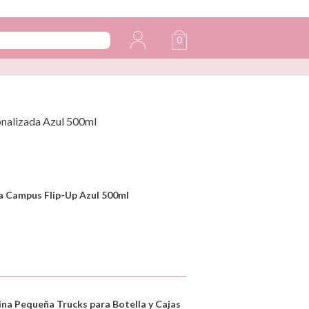
0
onalizada Azul 500ml
a Campus Flip-Up Azul 500ml
na Pequeña Trucks para Botella y Cajas