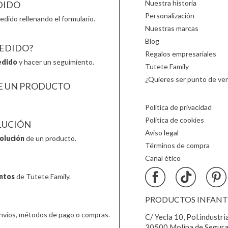
Nuestra historia
DIDO
Personalización
edido rellenando el formulario.
Nuestras marcas
Blog
PEDIDO?
Regalos empresariales
edido
y hacer un seguimiento.
Tutete Family
¿Quieres ser punto de ven
E UN PRODUCTO
Política de privacidad
Política de cookies
LUCIÓN
Aviso legal
olución
de un producto.
Términos de compra
Canal ético
ntos
de Tutete Family.
PRODUCTOS INFANTIL
nvíos, métodos de pago o compras.
C/ Yecla 10, Pol.industri
30500 Molina de Segura