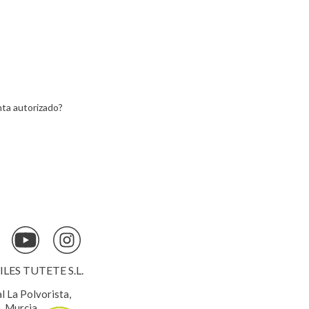
ta autorizado?
ES TUTETE S.L.
al La Polvorista,
, Murcia