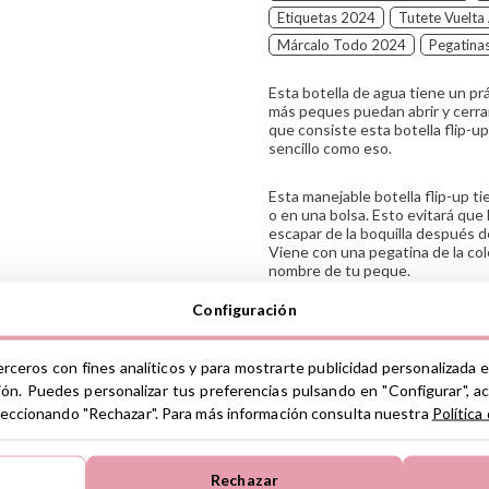
Etiquetas 2024
Tutete Vuelta
Márcalo Todo 2024
Pegatina
Esta botella de agua tiene un prá
más peques puedan abrir y cerrar 
que consiste esta botella flip-up 
sencillo como eso.
Esta manejable botella flip-up ti
o en una bolsa. Esto evitará que 
escapar de la boquilla después d
Viene con una pegatina de la co
nombre de tu peque.
Configuración
CARACTERÍSTICAS
Material: PCTG/ABS, silicona
erceros con fines analíticos y para mostrarte publicidad personalizada e
Capacidad 500ml
ión. Puedes personalizar tus preferencias pulsando en "Configurar", a
Medidas: 22.2 cm x 7 cm
seleccionando "Rechazar". Para más información consulta nuestra
Política
Se puede utilizar sin pajita
MÁS INFORMACIÓN
Se puede lavar en lavavajillas
No apto para microondas
Rechazar
Instrucciones de cuidado
GPS