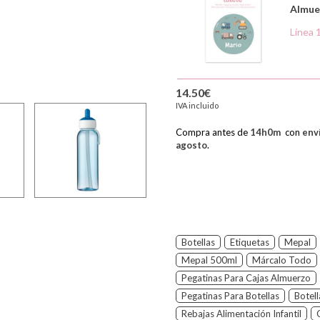
Almue
Línea 
14.50€
IVA incluido
Compra antes de
14
h
0
m
con
env
agosto
.
Botellas
Etiquetas
Mepal
Mepal 500ml
Márcalo Todo
Pegatinas Para Cajas Almuerzo
Pegatinas Para Botellas
Botel
Rebajas Alimentación Infantil