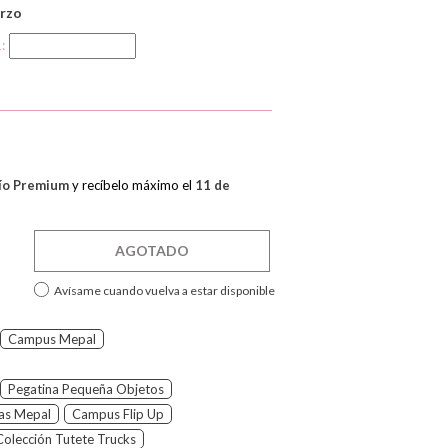
rzo
1:
ío Premium
y recíbelo máximo el
11 de
AGOTADO
Avísame cuando vuelva a estar disponible
Campus Mepal
Pegatina Pequeña Objetos
las Mepal
Campus Flip Up
Colección Tutete Trucks