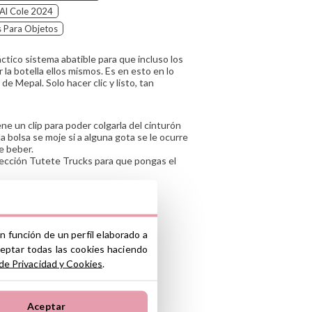
 Al Cole 2024
s Para Objetos
ctico sistema abatible para que incluso los
la botella ellos mismos. Es en esto en lo
de Mepal. Solo hacer clic y listo, tan
ene un clip para poder colgarla del cinturón
la bolsa se moje si a alguna gota se le ocurre
e beber.
lección Tutete Trucks para que pongas el
n función de un perfil elaborado a
ceptar todas las cookies haciendo
 de Privacidad y Cookies
.
 en la bandeja superior
Aceptar
R