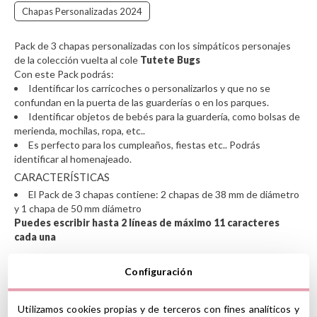
Chapas Personalizadas 2024
Pack de 3 chapas personalizadas con los simpáticos personajes
de la colección vuelta al cole
Tutete Bugs
Con este Pack podrás:
Identificar los carricoches o personalizarlos y que no se
confundan en la puerta de las guarderías o en los parques.
Identificar objetos de bebés para la guardería, como bolsas de
merienda, mochilas, ropa, etc..
Es perfecto para los cumpleaños, fiestas etc.. Podrás
identificar al homenajeado.
CARACTERÍSTICAS
El Pack de 3 chapas contiene: 2 chapas de 38 mm de diámetro
y 1 chapa de 50 mm diámetro
Puedes escribir hasta 2 líneas de máximo 11 caracteres
cada una
Escribe el nombre que quieras en el campo "
Línea 1
" y "
Línea 2
" .
Configuración
El nombre que elijas irá impreso en las 3 chapas del pack.
Utilizamos cookies propias y de terceros con fines analíticos y
Ver información GPSR