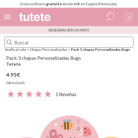
Envío ordinario
gratuito
desde 60€ en España (Península).
0
DESEARÁS SER UN NIÑO
Español
Italiano
Vuelta al cole
>
Chapas Personalizadas
>
Pack 3 chapas Personalizadas Bugs
Inglés
Pack 3 chapas Personalizadas Bugs
Tutete
Portugués
4.95€
Francés
IVA incluido
1 Reseñas