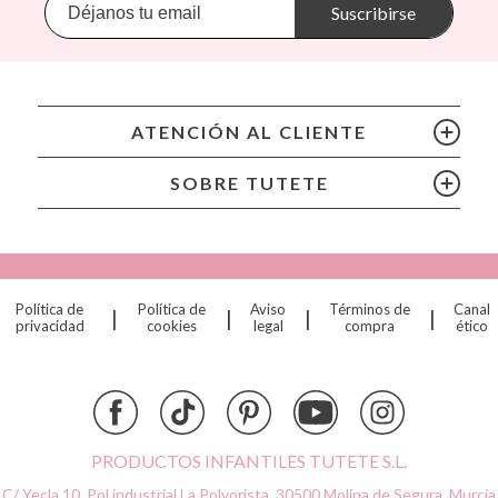
Banwood
Suscribirse
BIBS
Bling2O
Bubblat Kids
Cam Cam
ATENCIÓN AL CLIENTE
Chilly’s Bottles
Citron
SOBRE TUTETE
Connetix
Cottonmoose
Cristina de Jos'h
Dinkum Dolls
Política de
Política de
Aviso
Términos de
Canal
|
|
|
|
Djeco
privacidad
cookies
legal
compra
ético
Dock & Bay
Done by Deer
Ettetete
Fresk
Grapat
PRODUCTOS INFANTILES TUTETE S.L.
Grech & Co
C/ Yecla 10, Pol.industrial La Polvorista,
30500 Molina de Segura, Murcia