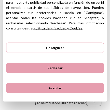
para mostrarte publicidad personalizada en función de un perfil
elaborado a partir de tus hábitos de navegación. Puedes
Información sobre el fabricante y/o importador/distribuidor
personalizar tus preferencias pulsando en "Configurar",
dentro de la UE, que garantiza que el producto cumple con
aceptar todas las cookies haciendo clic en "Aceptar", o
5
los requisitos y regulaciones de acuerdo con la legislación
5
1
sobre Seguridad General de Productos (GPSR).
rechazarlas seleccionando "Rechazar". Para más información
4
0
consulta nuestra
Política de Privacidad y Cookies
.
Productos Infantiles Tutete S.L.
3
0
1 Reseñas
Dirección: C/ Yecla 10, Polígono industrial La Polvorista,
30500, Molina de Segura, Murcia
2
0
dpd@tutete.com
1
0
Configurar
Opiniones de clientes
Ordenar
Rechazar
Más recientes
Valoraciones más altas
Más antiguo
Valoraciones más bajas
regalo,
3 de septiembre de 2025
Lo más útil
Aceptar
💯👌
¿Te ha resultado útil esta reseña?
Si