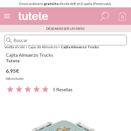
Envío ordinario
gratuito
desde 60€ en España (Península).
0
DESEARÁS SER UN NIÑO
Español
Italiano
Vuelta al cole
>
Cajas de Almuerzo
>
Cajita Almuerzo Trucks
Inglés
Cajita Almuerzo Trucks
Tutete
Portugués
6.95€
Francés
IVA incluido
5 Reseñas