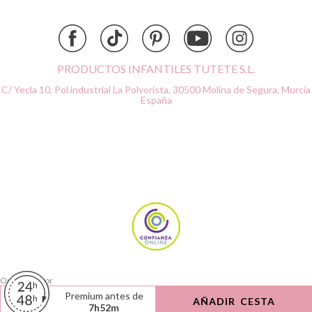
Done by Deer
Ettetete
Fresk
Grapat
PRODUCTOS INFANTILES TUTETE S.L.
Grech & Co
C/ Yecla 10, Pol.industrial La Polvorista,
30500 Molina de Segura, Murcia
Haba
España
Hape
Hello Hossy
Herobility
JaBaDaBaDo AB
Janod
KiddiKutter
Kids Concept
Konges Slojd
La nina
Lassig
Ordenado por
Liewood
Limpiar
Premium antes de
AÑADIR CESTA
Buscar
7
h
52
m
Lilliputiens
Filtrar