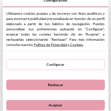
Configuración
Instrucciones de cuidado
Declaración de conformidad
Ver información GPSR
Utilizamos cookies propias y de terceros con fines analíticos y
para mostrarte publicidad personalizada en función de un perfil
Lote: 102024 - Ref: 79467
Información sobre el fabricante y/o importador/distribuidor
elaborado a partir de tus hábitos de navegación. Puedes
dentro de la UE, que garantiza que el producto cumple con
personalizar tus preferencias pulsando en "Configurar",
los requisitos y regulaciones de acuerdo con la legislación
aceptar todas las cookies haciendo clic en "Aceptar", o
sobre Seguridad General de Productos (GPSR).
5
rechazarlas seleccionando "Rechazar". Para más información
5
5
Productos Infantiles Tutete S.L.
consulta nuestra
Política de Privacidad y Cookies
.
4
0
Dirección: C/ Yecla 10, Polígono industrial La Polvorista,
30500, Molina de Segura, Murcia
3
0
5 Reseñas
dpd@tutete.com
2
0
Configurar
1
0
Opiniones de clientes
Ordenar
Rechazar
Más recientes
Valoraciones más altas
Más antiguo
Valoraciones más bajas
Lucia,
2 de octubre de 2024
Lo más útil
Aceptar