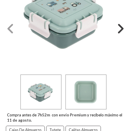
Compra antes de
7
h
52
m
con
envío Premium
y recíbelo máximo el
11 de agosto
.
Cajas De Almuerzo
Tutete
Cajitas Almuerzo