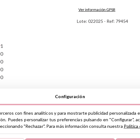
Ver información GPSR
Lote: 022025 - Ref: 79454
Información sobre el fabrica
de la UE, que garantiza que 
regulaciones de acuerdo con 
de Productos (GPSR).
1
Productos Infantiles Tutete 
0
Dirección: C/ Yecla 10, Políg
Molina de Segura, Murcia
0
dpd@tutete.com
0
0
Configuración
erceros con fines analíticos y para mostrarte publicidad personalizada e
ión. Puedes personalizar tus preferencias pulsando en "Configurar", a
seleccionando "Rechazar". Para más información consulta nuestra
Política
s! El mini tenedor y la cajita son perfectos