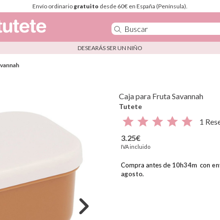
Envío ordinario
gratuito
desde 60€ en España (Península).
DESEARÁS SER UN NIÑO
avannah
Caja para Fruta Savannah
Tutete
1 Res
3.25€
IVA incluido
Compra antes de
10
h
34
m
con
en
agosto
.