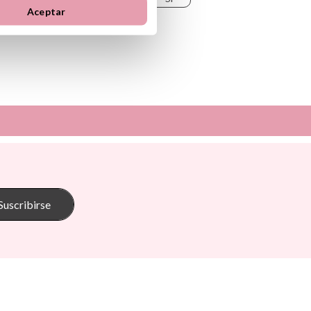
Aceptar
Sunnylife
Tambú
 Pasito
The Cotton Cloud
oum
Theraline
Suscribirse
onkey
Trixie
s
Tutete
Go
Vilac
Walking Mum
d Ride
Way To Play
Wobbel
ax
Yvolution
ein