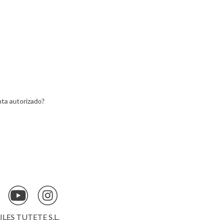
Lemon
ta autorizado?
ES TUTETE S.L.