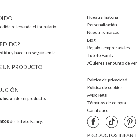
Lúdilo
Oli & Carol
Sticky 
Nuestra historia
DIDO
Personalización
edido rellenando el formulario.
Nuestras marcas
Blog
PEDIDO?
Regalos empresariales
edido
y hacer un seguimiento.
Tutete Family
¿Quieres ser punto de ven
E UN PRODUCTO
Política de privacidad
Política de cookies
LUCIÓN
Aviso legal
olución
de un producto.
Términos de compra
Canal ético
ntos
de Tutete Family.
PRODUCTOS INFANTIL