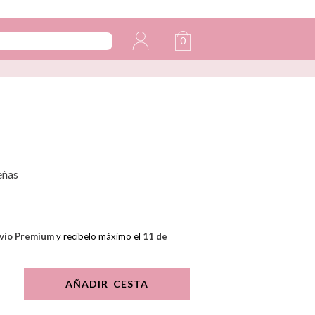
0
eñas
vío Premium
y recíbelo máximo el
11 de
AÑADIR CESTA