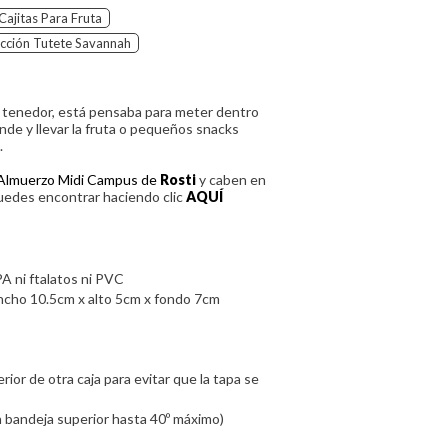
Cajitas Para Fruta
cción Tutete Savannah
n tenedor, está pensaba para meter dentro
nde y llevar la fruta o pequeños snacks
.
 Almuerzo Midi Campus de
Rosti
y caben en
uedes encontrar haciendo clic
AQUÍ
PA ni ftalatos ni PVC
ancho 10.5cm x alto 5cm x fondo 7cm
or de otra caja para evitar que la tapa se
en bandeja superior hasta 40º máximo)