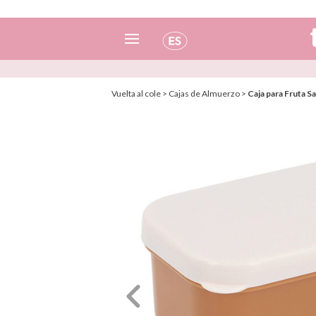
Español
Vuelta al cole
>
Cajas de Almuerzo
>
Caja para Fruta S
Italiano
Inglés
Portugués
Francés