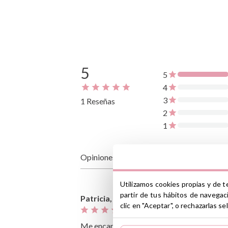
5
5
4
3
1 Reseñas
2
1
Opiniones de clientes
Utilizamos cookies propias y de t
partir de tus hábitos de navegac
Patricia,
14 de noviembre de 2024
clic en "Aceptar", o rechazarlas 
Me encanta, ¡ya es el segundo que compramo