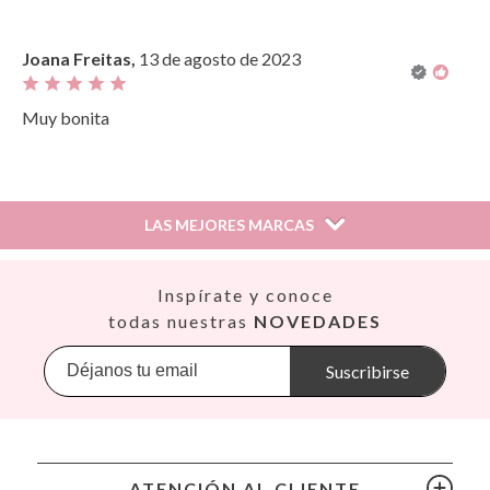
Joana Freitas,
13 de agosto de 2023
Muy bonita
¿Te ha resultado útil esta reseña?
Si
LAS MEJORES MARCAS
Así
Inspírate y conoce
Babiators
todas nuestras
NOVEDADES
Banana Panda
Banwood
Suscribirse
BIBS
Bling2O
Bubblat Kids
Cam Cam
ATENCIÓN AL CLIENTE