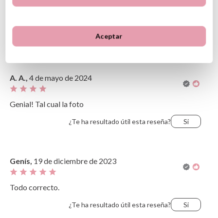
1
0
Aceptar
Opiniones de clientes
Ordenar
Más recientes
Valoraciones más altas
Más antiguo
Valoraciones más bajas
A. A.,
4 de mayo de 2024
Lo más útil
Genial! Tal cual la foto
¿Te ha resultado útil esta reseña?
Si
Genís,
19 de diciembre de 2023
Todo correcto.
¿Te ha resultado útil esta reseña?
Si