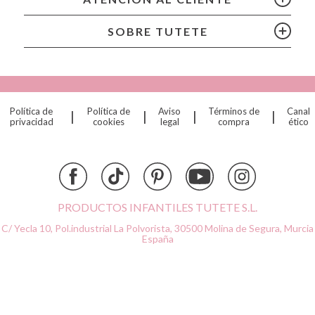
Chilly’s Bottles
Citron
SOBRE TUTETE
Connetix
Cottonmoose
Cristina de Jos'h
Dinkum Dolls
Política de
Política de
Aviso
Términos de
Canal
|
|
|
|
Djeco
privacidad
cookies
legal
compra
ético
Dock & Bay
Done by Deer
Ettetete
Fresk
Grapat
PRODUCTOS INFANTILES TUTETE S.L.
Grech & Co
C/ Yecla 10, Pol.industrial La Polvorista,
30500 Molina de Segura, Murcia
Haba
España
Hape
Hello Hossy
Herobility
JaBaDaBaDo AB