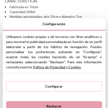
CARACTERÍSTICAS
Fabricada en Tritán
Capacidad 500ml
Medidas aproximadas: alto 19cm x diámetro 7cm
Pajita de silicona
Configuración
Libre de BPA
Apta para lavavajillas a menos de 60º
No esterilizar
Utilizamos cookies propias y de terceros con fines analíticos y
Para niños entre 2 y 6 años
para mostrarte publicidad personalizada en función de un perfil
A partir de 12 meses
elaborado a partir de tus hábitos de navegación. Puedes
ID: 66988
personalizar tus preferencias pulsando en "Configurar",
aceptar todas las cookies haciendo clic en "Aceptar", o
Ver información GPSR
rechazarlas seleccionando "Rechazar". Para más información
consulta nuestra
Política de Privacidad y Cookies
.
Lote: 022025 - Ref: 66988
Información sobre el fabricante y/o importador/distribuidor
dentro de la UE, que garantiza que el producto cumple con
los requisitos y regulaciones de acuerdo con la legislación
sobre Seguridad General de Productos (GPSR).
5
Configurar
5
2
Productos Infantiles Tutete S.L.
4
1
Dirección: C/ Yecla 10, Polígono industrial La Polvorista,
30500, Molina de Segura, Murcia
3
0
3 Reseñas
dpd@tutete.com
2
0
Rechazar