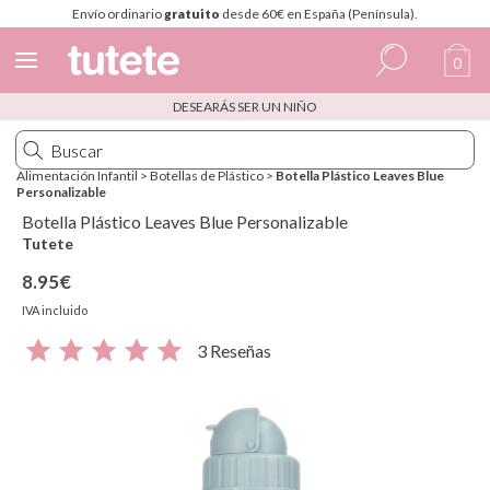
Envío ordinario
gratuito
desde 60€ en España (Península).
0
DESEARÁS SER UN NIÑO
Español
Italiano
Alimentación Infantil
>
Botellas de Plástico
>
Botella Plástico Leaves Blue
Personalizable
Inglés
Botella Plástico Leaves Blue Personalizable
Portugués
Tutete
8.95€
Francés
IVA incluido
3 Reseñas