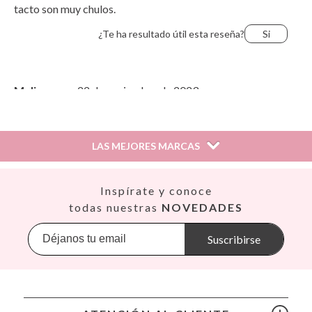
tacto son muy chulos.
¿Te ha resultado útil esta reseña?
Si
Melisaneus,
22 de noviembre de 2023
Bonita y muy buena calidad.
LAS MEJORES MARCAS
¿Te ha resultado útil esta reseña?
Si
(1)
Así
Inspírate y conoce
Babiators
todas nuestras
NOVEDADES
Andrea Sofía,
28 de septiembre de 2023
Banana Panda
Banwood
Suscribirse
Buena calidad
BIBS
Bling2O
¿Te ha resultado útil esta reseña?
Si
Bubblat Kids
Cam Cam