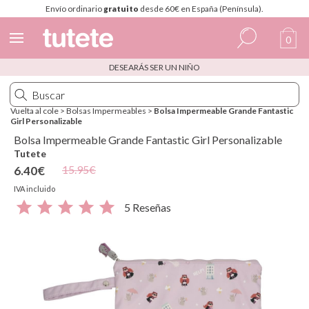
Envío ordinario
gratuito
desde 60€ en España (Península).
0
DESEARÁS SER UN NIÑO
Español
Italiano
Vuelta al cole
>
Bolsas Impermeables
>
Bolsa Impermeable Grande Fantastic
Girl Personalizable
Inglés
Bolsa Impermeable Grande Fantastic Girl Personalizable
Portugués
Tutete
15.95€
6.40€
Francés
IVA incluido
5 Reseñas