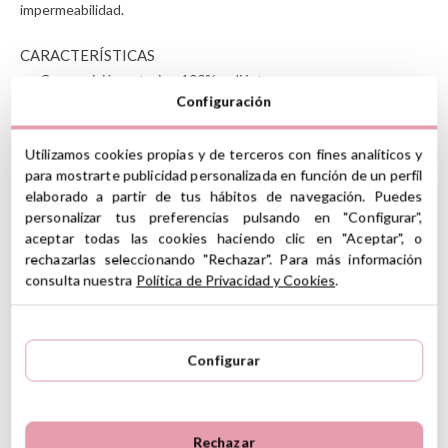
impermeabilidad.
CARACTERÍSTICAS
Composición exterior: 100% poliéster
Composición interior: Membrana impermeable
Configuración
Medidas: alto 40cm x ancho 31.5cm
Cierre con cremallera
Utilizamos cookies propias y de terceros con fines analíticos y
Tiene un asas con botón a presión para llevar colgada en el
para mostrarte publicidad personalizada en función de un perfil
carrito o en la mano
elaborado a partir de tus hábitos de navegación. Puedes
Se puede personalizar hasta con 12 caracteres
personalizar tus preferencias pulsando en "Configurar",
Se puede lavar a máquina a 30º
aceptar todas las cookies haciendo clic en "Aceptar", o
No usar secadora
rechazarlas seleccionando "Rechazar". Para más información
consulta nuestra
Política de Privacidad y Cookies
.
Ver información GPSR
Información sobre el fabricante y/o importador/distribuidor
dentro de la UE, que garantiza que el producto cumple con
5
los requisitos y regulaciones de acuerdo con la legislación
Configurar
5
4
sobre Seguridad General de Productos (GPSR).
4
1
Productos Infantiles Tutete S.L.
3
0
5 Reseñas
Dirección: C/ Yecla 10, Polígono industrial La Polvorista,
30500, Molina de Segura, Murcia
2
0
Rechazar