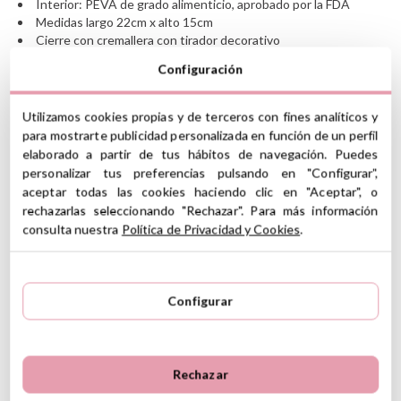
Interior: PEVA de grado alimenticio, aprobado por la FDA
Medidas largo 22cm x alto 15cm
Cierre con cremallera con tirador decorativo
Asa para colgar en la mano con cierre a presión
Configuración
Interior impermeable
Se personaliza con máximo 12 caracteres
No es hermético
Utilizamos cookies propias y de terceros con fines analíticos y
Lavar a mano
para mostrarte publicidad personalizada en función de un perfil
Libre de BPA
elaborado a partir de tus hábitos de navegación. Puedes
personalizar tus preferencias pulsando en "Configurar",
Instrucciones de cuidado
Declaración de conformidad
aceptar todas las cookies haciendo clic en "Aceptar", o
Ver información GPSR
rechazarlas seleccionando "Rechazar". Para más información
consulta nuestra
Política de Privacidad y Cookies
.
Información sobre el fabricante y/o importador/distribuidor
dentro de la UE, que garantiza que el producto cumple con
5
los requisitos y regulaciones de acuerdo con la legislación
5
11
sobre Seguridad General de Productos (GPSR).
Configurar
4
1
Productos Infantiles Tutete S.L.
3
0
12 Reseñas
Dirección: C/ Yecla 10, Polígono industrial La Polvorista,
30500, Molina de Segura, Murcia
2
0
dpd@tutete.com
Rechazar
1
0