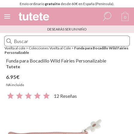
Envío ordinario
gratuito
desde 60€ en España (Península).
0
DESEARÁS SER UN NIÑO
Español
Italiano
Vuelta al cole
>
Colecciones Vuelta al Cole
>
Funda para Bocadillo Wild Fairies
Personalizable
Inglés
Funda para Bocadillo Wild Fairies Personalizable
Portugués
Tutete
6.95€
Francés
IVA incluido
12 Reseñas