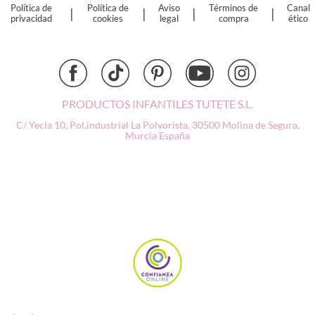
Política de
Política de
Aviso
Términos de
Canal
|
|
|
|
Djeco
privacidad
cookies
legal
compra
ético
Dock & Bay
Done by Deer
Ettetete
Fresk
Grapat
PRODUCTOS INFANTILES TUTETE S.L.
Grech & Co
C/ Yecla 10, Pol.industrial La Polvorista,
30500 Molina de Segura,
Haba
Murcia
España
Hape
Hello Hossy
Herobility
JaBaDaBaDo AB
Janod
KiddiKutter
Kids Concept
Konges Slojd
La nina
Lassig