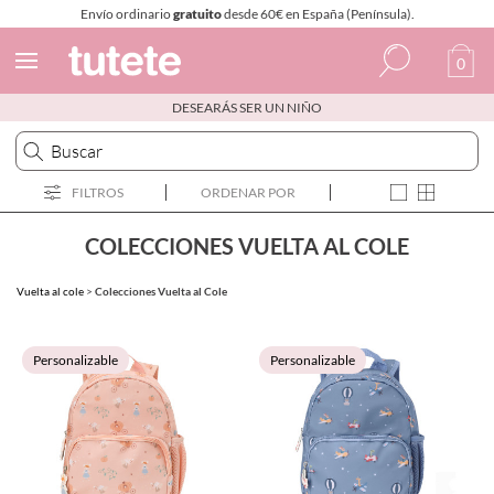
Envío ordinario
gratuito
desde 60€ en España (Península).
0
DESEARÁS SER UN NIÑO
Español
Italiano
FILTROS
ORDENAR POR
Inglés
Portugués
COLECCIONES VUELTA AL COLE
Francés
Vuelta al cole
>
Colecciones Vuelta al Cole
Personalizable
Personalizable