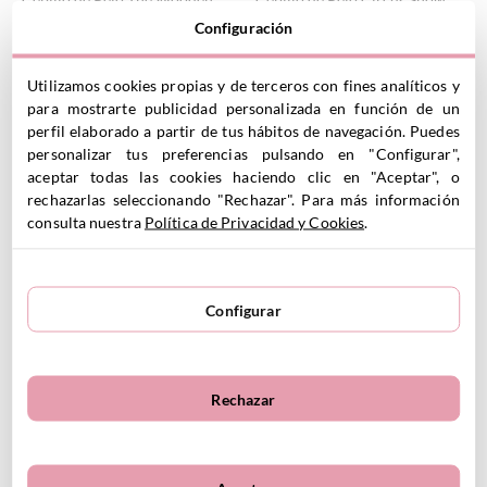
7.95
€
Boy
Configuración
7.95
€
Utilizamos cookies propias y de terceros con fines analíticos y
para mostrarte publicidad personalizada en función de un
VER PRODUCTO
VER PRODUCTO
perfil elaborado a partir de tus hábitos de navegación. Puedes
personalizar tus preferencias pulsando en "Configurar",
aceptar todas las cookies haciendo clic en "Aceptar", o
rechazarlas seleccionando "Rechazar". Para más información
consulta nuestra
Política de Privacidad y Cookies
.
Configurar
Cepillo de Pelo Blossom
Cepillo de Pelo Pandas in
Birds
Space
7.95
€
7.95
€
Rechazar
VER PRODUCTO
VER PRODUCTO