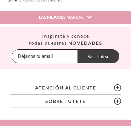
LAS MEJORES MARCAS
Así
Inspírate y conoce
Babiators
todas nuestras
NOVEDADES
Banana Panda
Banwood
Suscribirse
BIBS
Bling2O
Bubblat Kids
Cam Cam
ATENCIÓN AL CLIENTE
Chilly’s Bottles
Citron
SOBRE TUTETE
Connetix
Cottonmoose
Cristina de Jos'h
Dinkum Dolls