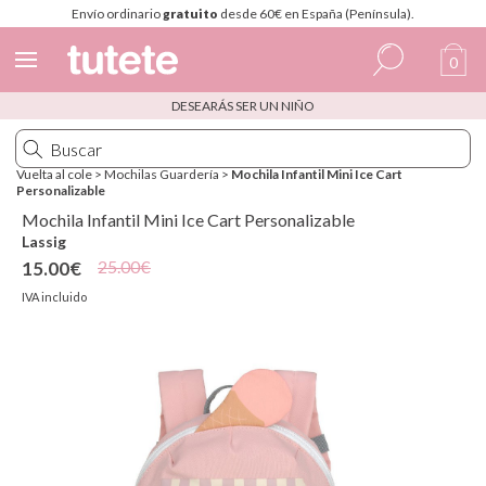
Envío ordinario
gratuito
desde 60€ en España (Península).
0
DESEARÁS SER UN NIÑO
Español
Italiano
Vuelta al cole
>
Mochilas Guardería
>
Mochila Infantil Mini Ice Cart
Personalizable
Inglés
Mochila Infantil Mini Ice Cart Personalizable
Portugués
Lassig
25.00€
15.00€
Francés
IVA incluido