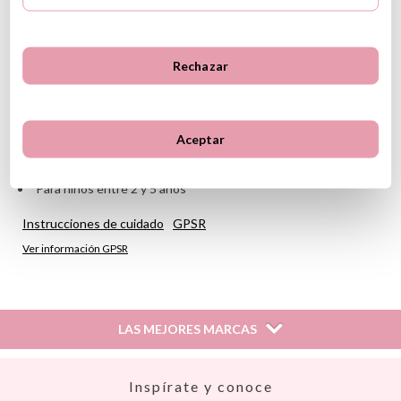
Material:100% poliéster
Capacidad: 3.5 l
Medidas: largo 20cm x alto 24cm x ancho 9,5cm
Cierre en clip en el pecho
Rechazar
La personalización de este producto se hace con
transfer
Se personalizan nombres de hasta 12 caracteres
Tirantes ajustables
Aceptar
Etiqueta interior para escribir el nombre
Limpiar con un paño húmedo
Para niños entre 2 y 5 años
Instrucciones de cuidado
GPSR
Ver información GPSR
LAS MEJORES MARCAS
Así
Inspírate y conoce
Babiators