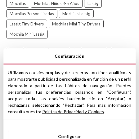
Mochilas
Mochilas Niños 3-5 Años
Lassig
Mochilas Personalizadas
Mochilas Lassig
Lassig Tiny Drivers
Mochilas Mini Tiny Drivers
Mochila Mini Lassig
Una mochila pensada tanto para ir al cole como para ir de
excursión.
Configuración
LÄSSIG
es una marca alemana que desarrolla productos
Utilizamos cookies propias y de terceros con fines analíticos y
atractivos, funcionales y divertidos.
para mostrarte publicidad personalizada en función de un perfil
Su filosofía se basa en combinar creatividad y estilo de vida con
elaborado a partir de tus hábitos de navegación. Puedes
sostenibilidad y responsabilidad , por eso utilizan materiales
personalizar tus preferencias pulsando en "Configurar",
reciclados, orgánicos y no tóxicos en sus complementos de
aceptar todas las cookies haciendo clic en "Aceptar", o
puericultura.
rechazarlas seleccionando "Rechazar". Para más información
¡Atención!: Este producto, si lo eliges personalizado, lleva
consulta nuestra
Política de Privacidad y Cookies
.
un tiempo de producción adicional. (Independientemente
de tipo de transporte elegido)
CARACTERÍSTICAS
Configurar