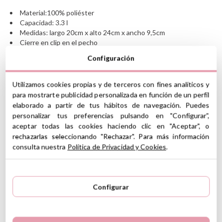
Material:100% poliéster
Capacidad: 3.3 l
Medidas: largo 20cm x alto 24cm x ancho 9,5cm
Cierre en clip en el pecho
La personalización de este producto se hace con
Configuración
transfer
Se personalizan nombres de hasta 12 caracteres
Tirantes ajustables
Utilizamos cookies propias y de terceros con fines analíticos y
Etiqueta interior para escribir el nombre
para mostrarte publicidad personalizada en función de un perfil
Color transfer: negro
elaborado a partir de tus hábitos de navegación. Puedes
Limpiar con un paño húmedo
personalizar tus preferencias pulsando en "Configurar",
Para niños entre 1 y 3 años
aceptar todas las cookies haciendo clic en "Aceptar", o
rechazarlas seleccionando "Rechazar". Para más información
Instrucciones de cuidado
GPSR
consulta nuestra
Política de Privacidad y Cookies
.
Ver información GPSR
Configurar
4.5
5
7
4
1