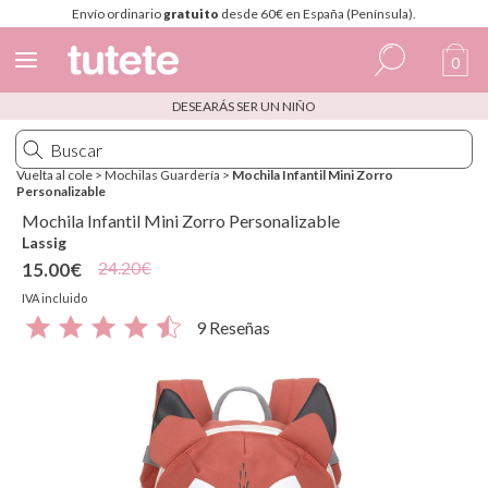
Envío ordinario
gratuito
desde 60€ en España (Península).
0
DESEARÁS SER UN NIÑO
Español
Italiano
Vuelta al cole
>
Mochilas Guardería
>
Mochila Infantil Mini Zorro
Personalizable
Inglés
Mochila Infantil Mini Zorro Personalizable
Portugués
Lassig
24.20€
15.00€
Francés
IVA incluido
9 Reseñas