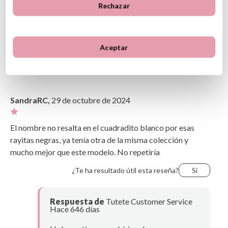
3
0
9 Reseñas
Rechazar
2
0
1
1
Aceptar
Opiniones de clientes
Ordenar
Más recientes
Valoraciones más altas
Más antiguo
Valoraciones más bajas
SandraRC,
29 de octubre de 2024
Lo más útil
El nombre no resalta en el cuadradito blanco por esas
rayitas negras, ya tenía otra de la misma colección y
mucho mejor que este modelo. No repetiría
¿Te ha resultado útil esta reseña?
Si
Respuesta de
Tutete Customer Service
Hace 646 días