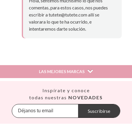
Hola, sentimos muchísimo lo que nos
comentas, para estos casos, nos puedes
escribir a tutete@tutete.com allí se
valorara lo que te ha ocurrido, e
intentaremos darte solución.
Canaria,
20 de noviembre de 2022
LAS MEJORES MARCAS
¿Te ha resultado útil esta reseña?
Si
Así
Inspírate y conoce
Babiators
todas nuestras
NOVEDADES
Aurelia,
24 de agosto de 2022
Banana Panda
Banwood
Suscribirse
Muy bonita, resistente y fácil de limpiar.
BIBS
Bling2O
¿Te ha resultado útil esta reseña?
Si
Bubblat Kids