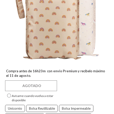
Compra antes de
16
h
23
m
con
envío Premium
y recíbelo máximo
el
11 de agosto
.
AGOTADO
Avísame cuando vuelva a estar
disponible
Unicornio
Bolsa Reutilizable
Bolsa Impermeable