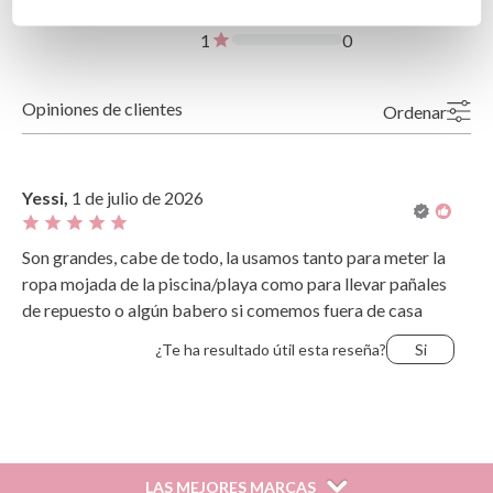
30500, Molina de Segura, Murcia
2
0
dpd@tutete.com
1
0
Opiniones de clientes
Ordenar
Más recientes
Valoraciones más altas
Más antiguo
Valoraciones más bajas
Yessi,
1 de julio de 2026
Lo más útil
Son grandes, cabe de todo, la usamos tanto para meter la
ropa mojada de la piscina/playa como para llevar pañales
de repuesto o algún babero si comemos fuera de casa
¿Te ha resultado útil esta reseña?
Si
LAS MEJORES MARCAS