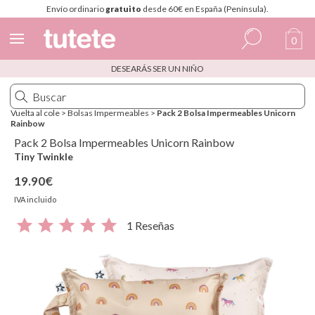
Envío ordinario
gratuito
desde 60€ en España (Península).
0
DESEARÁS SER UN NIÑO
Español
Italiano
Vuelta al cole
>
Bolsas Impermeables
>
Pack 2 Bolsa Impermeables Unicorn
Rainbow
Inglés
Pack 2 Bolsa Impermeables Unicorn Rainbow
Portugués
Tiny Twinkle
19.90€
Francés
IVA incluido
1 Reseñas