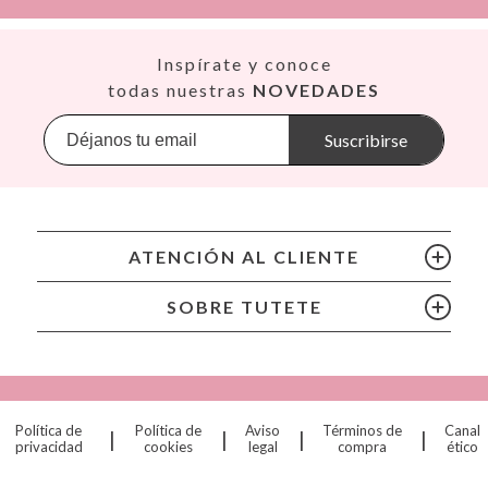
Así
Inspírate y conoce
Babiators
todas nuestras
NOVEDADES
Banana Panda
Banwood
Suscribirse
BIBS
Bling2O
Bubblat Kids
Cam Cam
ATENCIÓN AL CLIENTE
Chilly’s Bottles
Citron
SOBRE TUTETE
Connetix
Cottonmoose
Cristina de Jos'h
Dinkum Dolls
Política de
Política de
Aviso
Términos de
Canal
|
|
|
|
Djeco
privacidad
cookies
legal
compra
ético
Dock & Bay