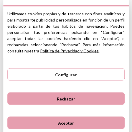
Características
Utilizamos cookies propias y de terceros con fines analíticos y
Material: 100% plástico reciclado
para mostrarte publicidad personalizada en función de un perfil
Medidas: 32 x 40 cm
elaborado a partir de tus hábitos de navegación. Puedes
Cierre de cremallera
personalizar tus preferencias pulsando en "Configurar",
Impermeables
aceptar todas las cookies haciendo clic en "Aceptar", o
Incluye 2 bolsas
rechazarlas seleccionando "Rechazar". Para más información
Asa para colgar con cierre a presión, para poder sujetarlo a
consulta nuestra
Política de Privacidad y Cookies
.
cualquier parte
Lavable a máquina baja temperatura
Certificado OEKO-TEX Standard 100
Libre de BPA, PVC, BPS y ftalatos
Configurar
ID: 109141
Ver información GPSR
Rechazar
Información sobre el fabricante y/o importador/distribuidor
dentro de la UE, que garantiza que el producto cumple con
5
los requisitos y regulaciones de acuerdo con la legislación
5
1
sobre Seguridad General de Productos (GPSR).
4
0
Aceptar
Productos Infantiles Tutete S.L.
3
0
1 Reseñas
Dirección: C/ Yecla 10, Polígono industrial La Polvorista,