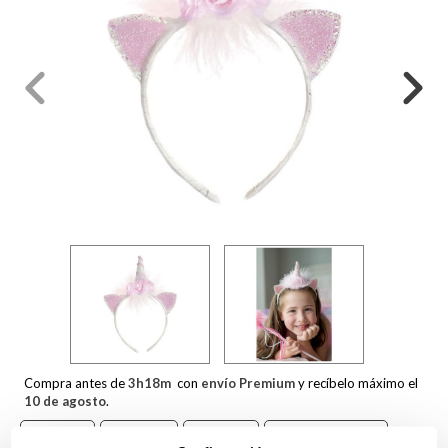
Compra antes de
3
h
18
m
con
envío Premium
y recíbelo máximo el
10 de agosto
.
Diadema
Unicornio
Disfraces
Great Pretenders