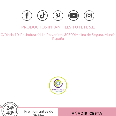
Done by Deer
Ettetete
Fresk
Grapat
PRODUCTOS INFANTILES TUTETE S.L.
Grech & Co
C/ Yecla 10, Pol.industrial La Polvorista,
30500 Molina de Segura, Murcia
Haba
España
Hape
Hello Hossy
Herobility
JaBaDaBaDo AB
Janod
KiddiKutter
Kids Concept
Konges Slojd
La nina
Lassig
Ordenado por
Liewood
Limpiar
Premium antes de
AÑADIR CESTA
Buscar
3
h
18
m
Lilliputiens