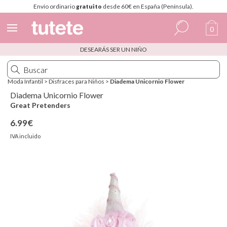
Envío ordinario
gratuito
desde 60€ en España (Península).
0
DESEARÁS SER UN NIÑO
Español
Italiano
Moda Infantil
>
Disfraces para Niños
>
Diadema Unicornio Flower
Inglés
Diadema Unicornio Flower
Great Pretenders
Portugués
6.99€
Francés
IVA incluido