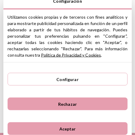
Configuración
Accesorios Great Pretenders
Diademas Great Pretenders
Utilizamos cookies propias y de terceros con fines analíticos y
para mostrarte publicidad personalizada en función de un perfil
elaborado a partir de tus hábitos de navegación. Puedes
personalizar tus preferencias pulsando en "Configurar",
Conviértete en el unicornio más precioso y fantástico de
aceptar todas las cookies haciendo clic en "Aceptar", o
cualquier fiesta con esta diadema de unicornio y flores de Great
rechazarlas seleccionando "Rechazar". Para más información
Pretenders. Será el accesorio ideal para completar cualquier
consulta nuestra
Política de Privacidad y Cookies
.
disfraz.
CARACTERÍSTICAS
Material: lentejuelas, poliéster, tela
Configurar
Orejas de color rosa brillante, ribete de marabú suave y rosas
rosadas unidas a cuerno mágico
Se recomienda limpiar con un paño húmedo
A partir de 3 años
Rechazar
Ver información GPSR
Información sobre el fabricante y/o importador/distribuidor
Aceptar
dentro de la UE, que garantiza que el producto cumple con