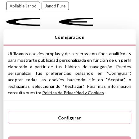
Apilable Janod
Janod Pure
¡Ayuda a este adorable pajarito a construir su nido!
Configuración
Este bonito apilable de madera formado por 7 piezas, de
diferentes colores y formas, que simulan el nido de un pájaro
Utilizamos cookies propias y de terceros con fines analíticos y
donde tu bebé podrá poner a anidar un pequeño pajarito.
para mostrarte publicidad personalizada en función de un perfil
Los peques lo pasarán en grande colocando cada pieza de este
elaborado a partir de tus hábitos de navegación. Puedes
original apilable-nido.
personalizar tus preferencias pulsando en "Configurar",
aceptar todas las cookies haciendo clic en "Aceptar", o
Descubre la colección
Pure
de Janod formada por juguetes
rechazarlas seleccionando "Rechazar". Para más información
didácticos de madera de aprendizaje temprano.
consulta nuestra
Política de Privacidad y Cookies
.
CARACTERÍSTICAS
Medidas montado: 15 cm alto x 9.5 cm diámetro
Materiales: Madera (Haya, shcima, mdf)
Configurar
Certificado FSC
Las piezas tienen diferentes tamaños, formas y colores
Fomenta el desarrollo de la motricidad fina y la coordinación
mano-ojo