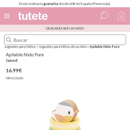
Envío ordinario
gratuito
desde 60€ en España (Península).
0
DESEARÁS SER UN NIÑO
Español
Italiano
Juguetes para Niños
>
Juguetes para Niños de un Año
>
Apilable Nido Pure
Inglés
Apilable Nido Pure
Janod
Portugués
16.99€
Francés
IVA incluido