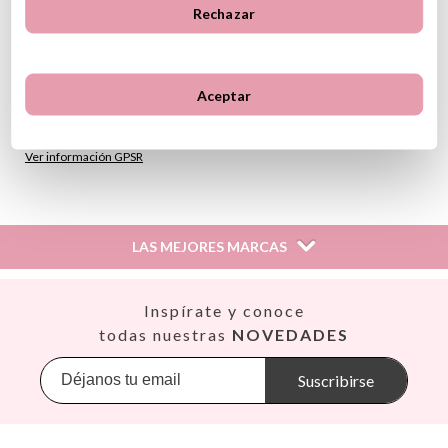
Rechazar
A partir de 12 meses
(*) Este producto incluye marcado CE de conformidad con la
legislación de la Unión Europea
Aceptar
Instrucciones de cuidado
GPSR
Ver información GPSR
LAS MEJORES MARCAS
Así
Inspírate y conoce
Babiators
todas nuestras
NOVEDADES
Banana Panda
Banwood
Suscribirse
BIBS
Bling2O