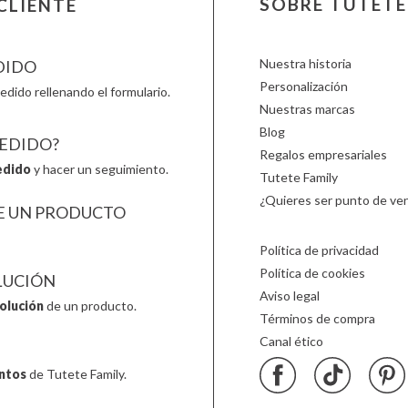
SOBRE TUTETE
CLIENTE
Ludattica
NumNum
Stapelst
Lúdilo
Oli & Carol
Sticky 
Nuestra historia
DIDO
Personalización
edido rellenando el formulario.
Nuestras marcas
Blog
PEDIDO?
Regalos empresariales
edido
y hacer un seguimiento.
Tutete Family
¿Quieres ser punto de ven
E UN PRODUCTO
Política de privacidad
Política de cookies
LUCIÓN
Aviso legal
olución
de un producto.
Términos de compra
Canal ético
ntos
de Tutete Family.