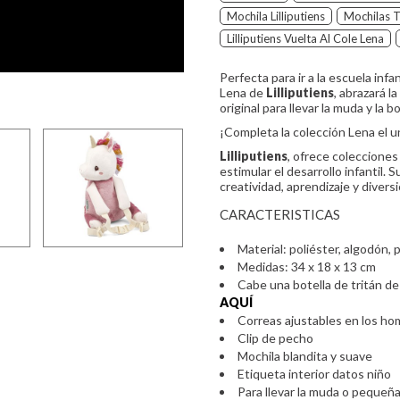
Mochila Lilliputiens
Mochilas T
Lilliputiens Vuelta Al Cole Lena
Perfecta para ir a la escuela infa
Lena de
Lilliputiens
, abrazará l
original para llevar la muda y la b
¡Completa la colección Lena el un
Lilliputiens
, ofrece colecciones
estimular el desarrollo infantil.
creatividad, aprendizaje y divers
CARACTERISTICAS
Material: poliéster, algodón, 
Medidas: 34 x 18 x 13 cm
Cabe una botella de tritán d
AQUÍ
Correas ajustables en los h
Clip de pecho
Mochila blandita y suave
Etiqueta interior datos niño
Para llevar la muda o pequeñ