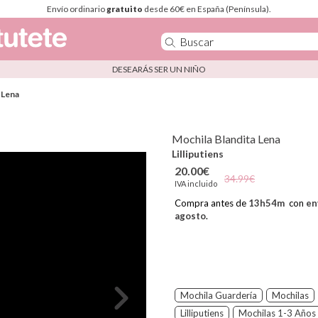
Envío ordinario
gratuito
desde 60€ en España (Península).
DESEARÁS SER UN NIÑO
 Lena
Mochila Blandita Lena
Lilliputiens
20.00€
34.99€
IVA incluido
Compra antes de
13
h
54
m
con
en
agosto
.
Mochila Guardería
Mochilas
Lilliputiens
Mochilas 1-3 Años