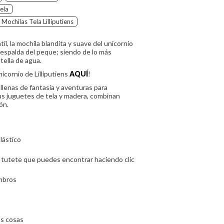
ela
Mochilas Tela Lilliputiens
ntil, la mochila blandita y suave del unicornio
a espalda del peque; siendo de lo más
otella de agua.
icornio de Lilliputiens
AQUÍ
!
 llenas de fantasía y aventuras para
 Sus juguetes de tela y madera, combinan
ión.
plástico
e tutete que puedes encontrar haciendo clic
ombros
as cosas