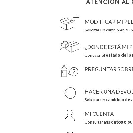
ATENCIÓN AL 
Cottonmoose
Herobility
Cristina de Jos'h
JaBaDaBaDo AB
MODIFICAR MI PE
Solicitar un cambio en tu p
¿DONDE ESTÁ MI 
Conocer el
estado del p
PREGUNTAR SOBR
HACER UNA DEVO
Solicitar un
cambio o dev
MI CUENTA
Consultar mis
datos o pu