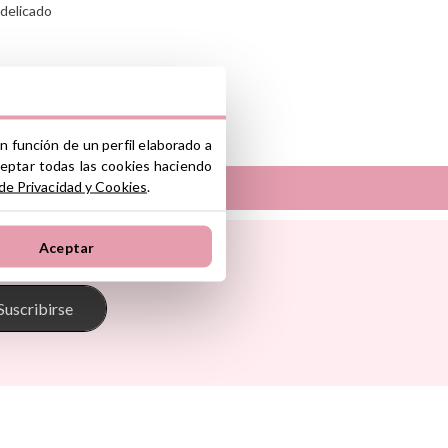
 delicado
n función de un perfil elaborado a
ceptar todas las cookies haciendo
 de Privacidad y Cookies
.
Sunnylife
Aceptar
Tambú
 Pasito
The Cotton Cloud
oum
Theraline
Suscribirse
onkey
Trixie
s
Tutete
Go
Vilac
Walking Mum
d Ride
Way To Play
Wobbel
ax
Yvolution