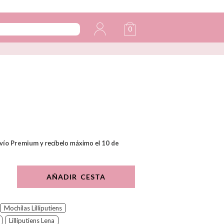
0
vío Premium
y recíbelo máximo el
10 de
AÑADIR CESTA
Mochilas Lilliputiens
Lilliputiens Lena