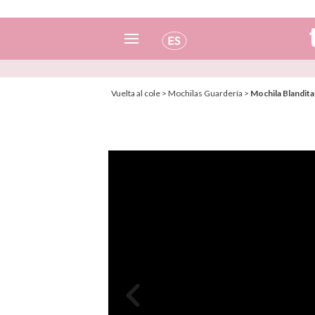
Español
Vuelta al cole
>
Mochilas Guardería
>
Mochila Blandita
Italiano
Inglés
Portugués
Francés