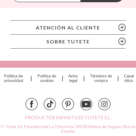
BIBS
Bling2O
Bubblat Kids
Cam Cam
ATENCIÓN AL CLIENTE
Chilly’s Bottles
Citron
SOBRE TUTETE
Connetix
Cottonmoose
Cristina de Jos'h
Dinkum Dolls
Política de
Política de
Aviso
Términos de
Canal
|
|
|
|
Djeco
privacidad
cookies
legal
compra
ético
Dock & Bay
Done by Deer
Ettetete
Fresk
Grapat
PRODUCTOS INFANTILES TUTETE S.L.
Grech & Co
C/ Yecla 10, Pol.industrial La Polvorista,
30500 Molina de Segura, Murcia
Haba
España