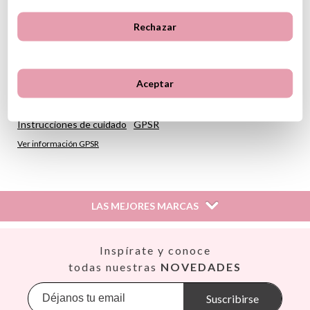
Capacidad: 180 ml
Base antideslizante
Rechazar
A medida que el peque crece la tapa puede quitarse
Apto para lavavajillas y microondas
Es taza antiderrame por lo que requiere una fuerte succión
para salga el líquido
Aceptar
Fomenta la autonomía y el aprendizaje
A partir de 6 meses
Instrucciones de cuidado
GPSR
Ver información GPSR
LAS MEJORES MARCAS
Así
Inspírate y conoce
Babiators
todas nuestras
NOVEDADES
Banana Panda
Banwood
Suscribirse