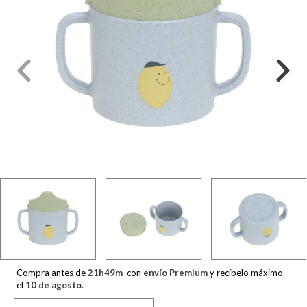
Compra antes de
21
h
49
m
con
envío Premium
y recíbelo máximo
el
10 de agosto
.