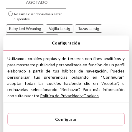
AGOTADO
Avísame cuando vuelva a estar
disponible
Baby Led Weaning
Vajilla Lassig
Tazas Lassig
Lassig Happy Fruits Lemon
Configuración
Taza de aprendizaje
Lässig
para bebés a partir de 6 meses. Su
Utilizamos cookies propias y de terceros con fines analíticos y
diseño con dos asas lo hace cómodo para las manos de los más
pequeños y con la tapa evita posibles derrames.
para mostrarte publicidad personalizada en función de un perfil
elaborado a partir de tus hábitos de navegación. Puedes
Fabricado con celulosa y libre de BPA para la seguridad de tu
personalizar tus preferencias pulsando en "Configurar",
pequeño. ¡Ayuda a tu bebé a aprender a beber de forma
aceptar todas las cookies haciendo clic en "Aceptar", o
independiente con este práctico vaso!
rechazarlas seleccionando "Rechazar". Para más información
¡Completa la colección Happy Fruits Lemon pinchando
AQUÍ
!
consulta nuestra
Política de Privacidad y Cookies
.
CARACTERÍSTICAS
Material: 30% celulosa , 70% polipropileno (PP)
Configurar
Libre de BPA
Medidas del vaso: 11,5 x 7 x 10 cm