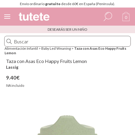
Envío ordinario
gratuito
desde 60€ en España (Península).
0
DESEARÁS SER UN NIÑO
Español
Italiano
Alimentación Infantil
>
Baby Led Weaning
>
Taza con Asas Eco Happy Fruits
Lemon
Inglés
Taza con Asas Eco Happy Fruits Lemon
Portugués
Lassig
9.40€
Francés
IVA incluido