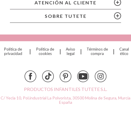
ATENCIÓN AL CLIENTE
(*) Este producto incluye marcado CE de conformidad con la
Chilly’s Bottles
legislación de la Unión Europea
Citron
SOBRE TUTETE
Connetix
Cottonmoose
Cristina de Jos'h
Dinkum Dolls
Política de
Política de
Aviso
Términos de
Canal
|
|
|
|
Djeco
privacidad
cookies
legal
compra
ético
Dock & Bay
Done by Deer
Ettetete
Fresk
Grapat
PRODUCTOS INFANTILES TUTETE S.L.
Grech & Co
C/ Yecla 10, Pol.industrial La Polvorista,
30500 Molina de Segura, Murcia
Haba
España
Hape
Hello Hossy
Herobility
JaBaDaBaDo AB