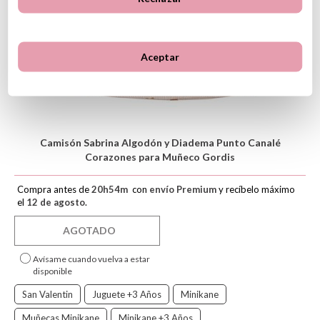
Aceptar
Camisón Sabrina Algodón y Diadema Punto Canalé
Corazones para Muñeco Gordis
Compra antes de
20
h
54
m
con
envío Premium
y recíbelo máximo
el
12 de agosto
.
AGOTADO
Avísame cuando vuelva a estar
disponible
San Valentin
Juguete +3 Años
Minikane
Muñecas Minikane
Minikane +3 Años