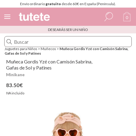
Envío ordinario
gratuito
desde 60€ en España (Península).
0
DESEARÁS SER UN NIÑO
Español
Italiano
Juguetes para Niños
>
Muñecos
>
Muñeca Gordis Yzé con Camisón Sabrina,
Gafas de Sol y Patines
Inglés
Muñeca Gordis Yzé con Camisón Sabrina,
Portugués
Gafas de Sol y Patines
Minikane
Francés
83.50€
IVA incluido