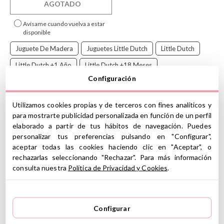
AGOTADO
Avísame cuando vuelva a estar
disponible
Juguete De Madera
Juguetes Little Dutch
Little Dutch
Little Dutch +1 Año
Little Dutch +18 Meses
Configuración
Bancos Martillo
Little Dutch Fairy Garden
Utilizamos cookies propias y de terceros con fines analíticos y
para mostrarte publicidad personalizada en función de un perfil
elaborado a partir de tus hábitos de navegación. Puedes
¡Toc, toc, toc!
personalizar tus preferencias pulsando en "Configurar",
Usa el mazo para golpear las 6 clavijas de colores en el banco de
aceptar todas las cookies haciendo clic en "Aceptar", o
madera y explora la magia de la colección Fairy Garden de Little
rechazarlas seleccionando "Rechazar". Para más información
Dutch. Una vez terminado de golpear todos los colores, ¡gira el
consulta nuestra
Política de Privacidad y Cookies
.
banco y comienza de nuevo!
Little Dutch
fabrica juguetes atemporales de alta calidad, con
elegantes colores, estampados e ilustraciones.
Configurar
CARACTERÍSTICAS