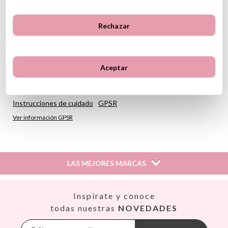
Material: madera FSC
Medidas: 16 x 23 x 11.5 cm
Rechazar
Incluye: banco de madera y martillo
Ayuda a desarrollar las habilidades motoras
A partir de 12 meses
Aceptar
(*) Este producto incluye marcado CE de conformidad con la
legislación de la Unión Europea
Instrucciones de cuidado
GPSR
Ver información GPSR
LAS MEJORES MARCAS
Así
Inspírate y conoce
Babiators
todas nuestras
NOVEDADES
Banana Panda