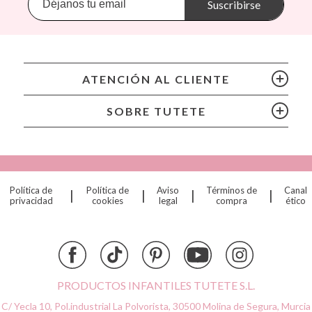
Banwood
Suscribirse
BIBS
Bling2O
Cam Cam
Chilly's Bottles
ATENCIÓN AL CLIENTE
Citron
Connetix
SOBRE TUTETE
Cottonmoose
Cristina de Jos'h
Djeco
Dock & Bay
Política de
Política de
Aviso
Términos de
Canal
|
|
|
|
Done by Deer
privacidad
cookies
legal
compra
ético
Ettetete
Fresk
Grapat
Grech & Co
Grimm's
PRODUCTOS INFANTILES TUTETE S.L.
Haba
C/ Yecla 10, Pol.industrial La Polvorista,
30500 Molina de Segura, Murcia