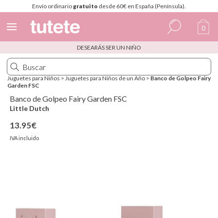
Envío ordinario
gratuito
desde 60€ en España (Península).
0
DESEARÁS SER UN NIÑO
Español
Italiano
Juguetes para Niños
>
Juguetes para Niños de un Año
>
Banco de Golpeo Fairy
Garden FSC
Inglés
Banco de Golpeo Fairy Garden FSC
Portugués
Little Dutch
13.95€
Francés
IVA incluido