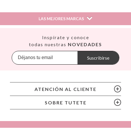
Información sobre el fabricante y/o importador/distribuidor
dentro de la UE, que garantiza que el producto cumple con
los requisitos y regulaciones de acuerdo con la legislación
LAS MEJORES MARCAS
sobre Seguridad General de Productos (GPSR).
Productos Infantiles Tutete S.L.
Dirección: C/ Yecla 10, Polígono industrial La Polvorista,
Así
Inspírate y conoce
30500, Molina de Segura, Murcia
Babiators
todas nuestras
NOVEDADES
dpd@tutete.com
Banana Panda
Banwood
Suscribirse
BIBS
Bling2O
Bubblat Kids
Cam Cam
ATENCIÓN AL CLIENTE
Chilly’s Bottles
Citron
SOBRE TUTETE
Connetix
Cottonmoose
Cristina de Jos'h
Dinkum Dolls