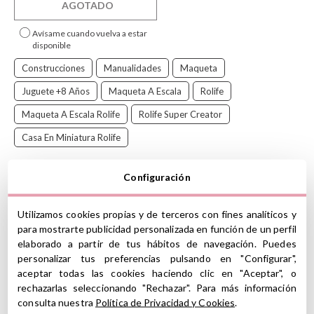
AGOTADO
Avísame cuando vuelva a estar
disponible
Construcciones
Manualidades
Maqueta
Juguete +8 Años
Maqueta A Escala
Rolife
Maqueta A Escala Rolife
Rolife Super Creator
Casa En Miniatura Rolife
Configuración
Este acogedor comedor es una maqueta en miniatura de
Utilizamos cookies propias y de terceros con fines analíticos y
recreación de la serie
Super Store de Rolife Super Creator
para mostrarte publicidad personalizada en función de un perfil
cuya base está formada de tres placas de plástico fáciles de
elaborado a partir de tus hábitos de navegación. Puedes
conectar, una novedosa forma de recrear ambientes.
personalizar tus preferencias pulsando en "Configurar",
aceptar todas las cookies haciendo clic en "Aceptar", o
Puedes conectarla tanto de manera vertical como horizontal, ya
que los bordes de los tableros estan equipados de conectores
rechazarlas seleccionando "Rechazar". Para más información
para poder incorporar más escenas.Además, incluye una luz que la
consulta nuestra
Política de Privacidad y Cookies
.