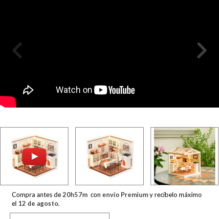
Compra antes de
20
h
57
m
con
envío Premium
y recíbelo máximo
el
12 de agosto
.