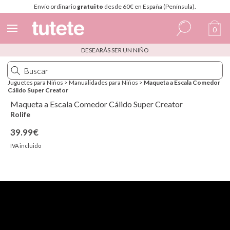
Envío ordinario
gratuito
desde 60€ en España (Península).
0
DESEARÁS SER UN NIÑO
Español
Italiano
Juguetes para Niños
>
Manualidades para Niños
>
Maqueta a Escala Comedor
Cálido Super Creator
Inglés
Maqueta a Escala Comedor Cálido Super Creator
Portugués
Rolife
39.99€
Francés
IVA incluido