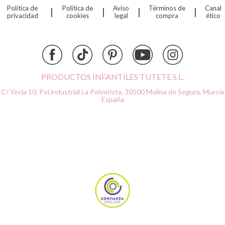
Política de
Política de
Aviso
Términos de
Canal
|
|
|
|
Djeco
privacidad
cookies
legal
compra
ético
Dock & Bay
Done by Deer
Ettetete
Fresk
Grapat
PRODUCTOS INFANTILES TUTETE S.L.
Grech & Co
C/ Yecla 10, Pol.industrial La Polvorista,
30500 Molina de Segura, Murcia
Haba
España
Hape
Hello Hossy
Herobility
JaBaDaBaDo AB
Janod
KiddiKutter
Kids Concept
Konges Slojd
La nina
Lassig