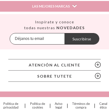
LAS MEJORES MARCAS
Así
Inspírate y conoce
Babiators
todas nuestras
NOVEDADES
Banana Panda
Banwood
Suscribirse
BIBS
Bling2O
Bubblat Kids
Cam Cam
ATENCIÓN AL CLIENTE
Chilly’s Bottles
Citron
SOBRE TUTETE
Connetix
Cottonmoose
Cristina de Jos'h
Dinkum Dolls
Política de
Política de
Aviso
Términos de
Canal
|
|
|
|
Djeco
privacidad
cookies
legal
compra
ético