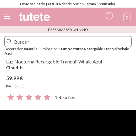
Envío ordinario
gratuito
desde 60€ en España (Península).
0
DESEARÁS SER UN NIÑO
Español
Italiano
Decoración Infantil
>
Iluminación
>
Luz Nocturna Recargable Tranquil Whale
Azul
Inglés
Luz Nocturna Recargable Tranquil Whale Azul
Portugués
Cloud-b
59.99€
Francés
IVA incluido
1 Reseñas