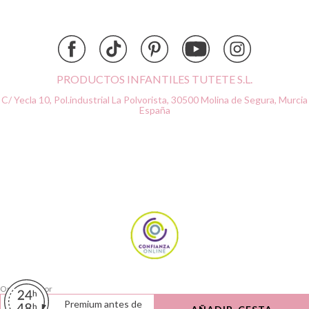
Dock & Bay
Done by Deer
Ettetete
Fresk
Grapat
PRODUCTOS INFANTILES TUTETE S.L.
Grech & Co
C/ Yecla 10, Pol.industrial La Polvorista,
30500 Molina de Segura, Murcia
Haba
España
Hape
Hello Hossy
Herobility
JaBaDaBaDo AB
Janod
KiddiKutter
Kids Concept
Konges Slojd
La nina
Lassig
Ordenado por
Liewood
Limpiar
Premium antes de