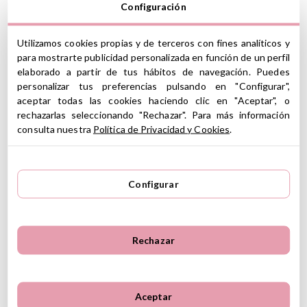
Configuración
Material: poliéster 100% reciclado
Proyecta un efecto subacuático con un suave movimiento
Utilizamos cookies propias y de terceros con fines analíticos y
ondulatorio
para mostrarte publicidad personalizada en función de un perfil
Sensor de llanto
elaborado a partir de tus hábitos de navegación. Puedes
La concha brilla en un relajante color aguamarina(brillo
ajustable)
personalizar tus preferencias pulsando en "Configurar",
Reproduce 2 sonidos relajantes: Melodía tranquila y Olas del
aceptar todas las cookies haciendo clic en "Aceptar", o
mar
rechazarlas seleccionando "Rechazar". Para más información
Apagado automático después de 23 minutos
consulta nuestra
Política de Privacidad y Cookies
.
Elección de 2 melodías con 6 niveles de volumen ajustables
Recargable por USB-C
Medidas: 18 x 20 x 24 cm
A partir de 0 años
Configurar
(*) Este producto incluye marcado CE de conformidad con la
legislación de la Unión Europea
Rechazar
Ver información GPSR
Información sobre el fabricante y/o importador/distribuidor
Aceptar
dentro de la UE, que garantiza que el producto cumple con