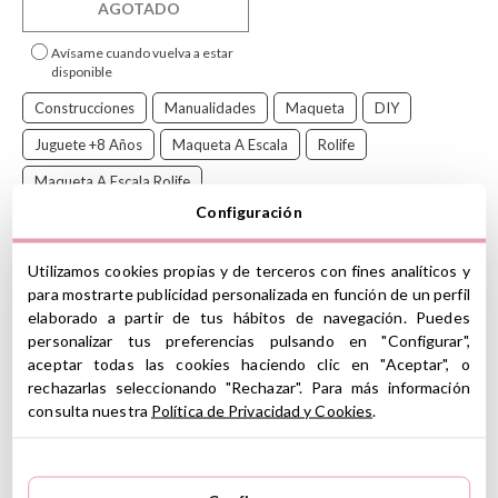
AGOTADO
Avísame cuando vuelva a estar
disponible
Construcciones
Manualidades
Maqueta
DIY
Juguete +8 Años
Maqueta A Escala
Rolife
Maqueta A Escala Rolife
Configuración
Utilizamos cookies propias y de terceros con fines analíticos y
para mostrarte publicidad personalizada en función de un perfil
Daily VC Tienda de Fruta es una maqueta en miniatura de
elaborado a partir de tus hábitos de navegación. Puedes
recreación de la serie
Super Store de Rolife Super Creator
de
personalizar tus preferencias pulsando en "Configurar",
una maravillosa tienda de frutas que no se le escapa detalle.
Recrea esta maqueta pieza a pieza y pasa horas de diversión con
aceptar todas las cookies haciendo clic en "Aceptar", o
ella.
rechazarlas seleccionando "Rechazar". Para más información
consulta nuestra
Política de Privacidad y Cookies
.
Una manera de incrementar la concentración, la paciencia, la
disminución del estrés y el desarrollo de habilidades motoras
Puedes ampliar la maqueta y añadir más escenas pinchando
AQUÍ