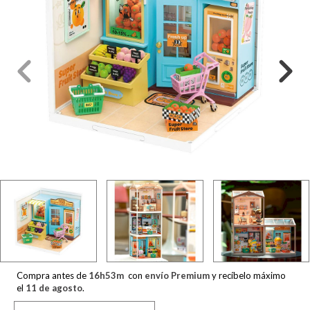
Compra antes de
16
h
53
m
con
envío Premium
y recíbelo máximo
el
11 de agosto
.