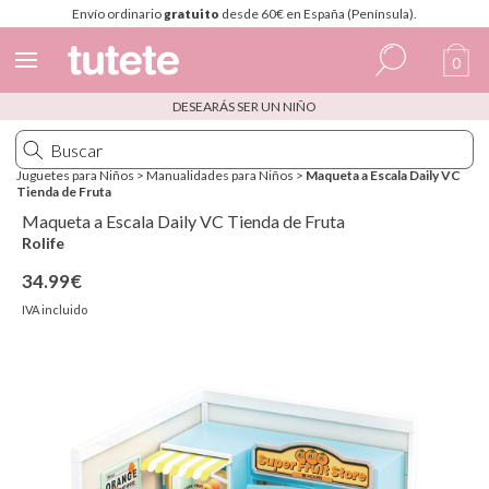
Envío ordinario
gratuito
desde 60€ en España (Península).
0
DESEARÁS SER UN NIÑO
Español
Italiano
Juguetes para Niños
>
Manualidades para Niños
>
Maqueta a Escala Daily VC
Tienda de Fruta
Inglés
Maqueta a Escala Daily VC Tienda de Fruta
Portugués
Rolife
34.99€
Francés
IVA incluido