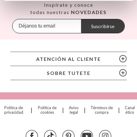
Así
Inspírate y conoce
Babiators
todas nuestras
NOVEDADES
Banana Panda
Banwood
Suscribirse
BIBS
Bling2O
Bubblat Kids
Cam Cam
ATENCIÓN AL CLIENTE
Chilly’s Bottles
Citron
SOBRE TUTETE
Connetix
Cottonmoose
Cristina de Jos'h
Dinkum Dolls
Política de
Política de
Aviso
Términos de
Canal
|
|
|
|
Djeco
privacidad
cookies
legal
compra
ético
Dock & Bay
Done by Deer
Ettetete