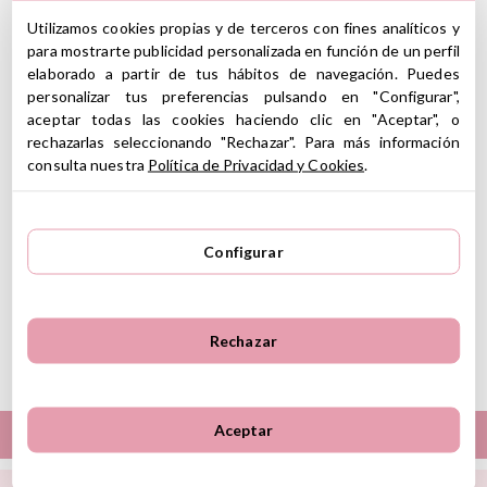
Utilizamos cookies propias y de terceros con fines analíticos y
Colgante del número 9 con el que podrás crear una guirnalda para
para mostrarte publicidad personalizada en función de un perfil
tus peques o usarla como regalo. Un número de tela muy suave
elaborado a partir de tus hábitos de navegación. Puedes
que será estupendo para decorar la habitación de los peques.
personalizar tus preferencias pulsando en "Configurar",
Podrás combinarlo con otros bonitos
adornos
de los que
aceptar todas las cookies haciendo clic en "Aceptar", o
disponemos para crear tu guirnalda.
rechazarlas seleccionando "Rechazar". Para más información
CARACTERÍSTICAS
consulta nuestra
Política de Privacidad y Cookies
.
Composición: 100% poliéster
Medidas: 0.5 x 9.1 x 11.3 cm
No incluye el cordel
Configurar
Limpiar con un paño húmedo
Instrucciones de cuidado
GPSR
Ver información GPSR
Rechazar
Aceptar
LAS MEJORES MARCAS