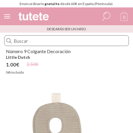
Envío ordinario
gratuito
desde 60€ en España (Península).
0
DESEARÁS SER UN NIÑO
Español
Italiano
Número 9 Colgante Decoración
Inglés
Little Dutch
2.50€
1.00€
Portugués
IVA incluido
Francés