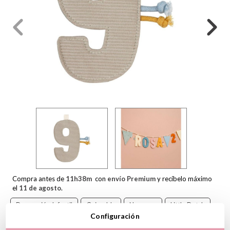
Compra antes de
11
h
38
m
con
envío Premium
y recíbelo máximo
el
11 de agosto
.
Decoración Infantil
Guirnalda
Numeros
Little Dutch
Configuración
Guirnaldas Little Dutch
Número Little Dutch