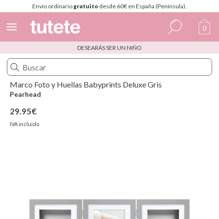
Envío ordinario
gratuito
desde 60€ en España (Península).
0
DESEARÁS SER UN NIÑO
Español
Italiano
Marco Foto y Huellas Babyprints Deluxe Gris
Inglés
Pearhead
Portugués
29.95€
IVA incluido
Francés