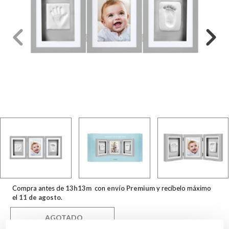
Compra antes de
13
h
13
m
con
envío Premium
y recíbelo máximo
el
11 de agosto
.
AGOTADO