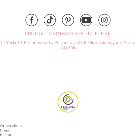
Dock & Bay
Done by Deer
Ettetete
Fresk
Grapat
PRODUCTOS INFANTILES TUTETE S.L.
Grech & Co
C/ Yecla 10, Pol.industrial La Polvorista,
30500 Molina de Segura, Murcia
Haba
España
Hape
Hello Hossy
Herobility
JaBaDaBaDo AB
Janod
KiddiKutter
Kids Concept
Konges Slojd
La nina
Lassig
Ordenado por
Liewood
Limpiar
Buscar