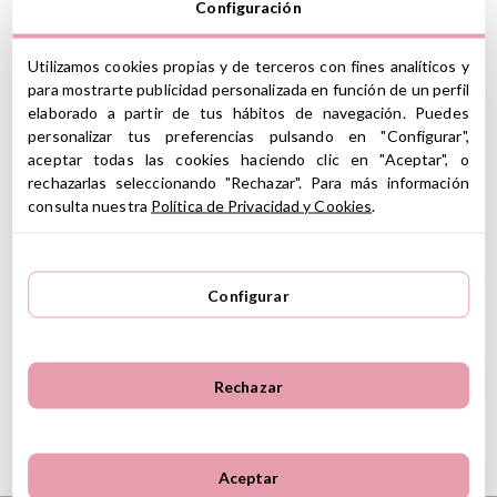
Configuración
Avísame cuando vuelva a estar
disponible
Utilizamos cookies propias y de terceros con fines analíticos y
Pearhead
Marco De Fotos
Marco Para Huellas
para mostrarte publicidad personalizada en función de un perfil
Marco Fotos Pearhead
elaborado a partir de tus hábitos de navegación. Puedes
personalizar tus preferencias pulsando en "Configurar",
aceptar todas las cookies haciendo clic en "Aceptar", o
Este original marco tiene tres paneles para mostrar la huella de la
rechazarlas seleccionando "Rechazar". Para más información
mano de tu bebé, la huella del pie y una bonita foto de 10 x 15 cm.
consulta nuestra
Política de Privacidad y Cookies
.
Presiona su pequeña mano y pie por separado en la arcilla no
tóxica y suave.
CARACTERÍSTICAS
Configurar
Material: madera
Medidas: 44.6 x 19.20 x 3.5 cm
Incluye: tres paneles, 1 espacio biselado para exhibir una
bonita foto de 10 x 15 cm
Rechazar
Ver información GPSR
Información sobre el fabricante y/o importador/distribuidor
Aceptar
dentro de la UE, que garantiza que el producto cumple con