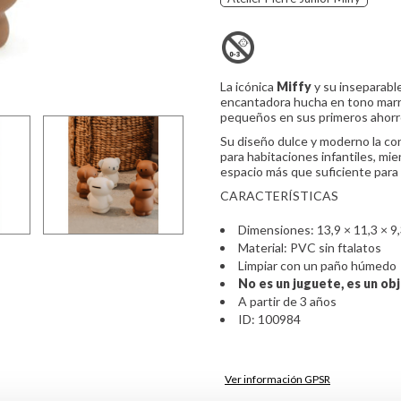
La icónica
Miffy
y su inseparabl
encantadora hucha en tono marr
pequeños en sus primeros ahorr
Su diseño dulce y moderno la co
para habitaciones infantiles, m
espacio más que suficiente para
CARACTERÍSTICAS
Dimensiones: 13,9 × 11,3 × 9
Material: PVC sin ftalatos
Limpiar con un paño húmedo
No es un juguete, es un ob
A partir de 3 años
ID: 100984
Ver información GPSR