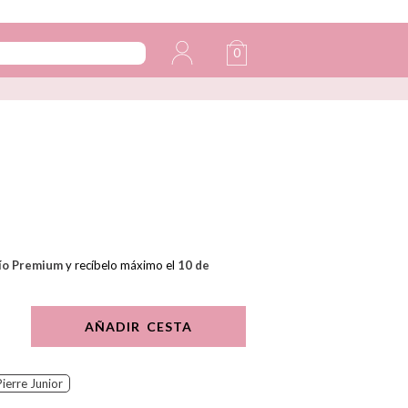
0
ío Premium
y recíbelo máximo el
10 de
AÑADIR CESTA
Pierre Junior