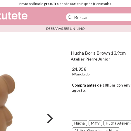
Envío ordinario
gratuito
desde 60€ en España (Península).
DESEARÁS SER UN NIÑO
Hucha Boris Brown 13.9cm
Atelier Pierre Junior
24.95€
IVA incluido
Compra antes de
18
h
5
m
con
env
agosto
.
Hucha
Miffy
Hucha Atelier 
Atelier Pierre Junior Miffy