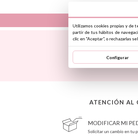
Utilizamos cookies propias y de t
partir de tus hábitos de navegac
Así
Dinkum Dolls
clic en "Aceptar", o rechazarlas 
Babiators
Djeco
Banana Panda
Dock & Bay
Inspí
Banwood
Done by Deer
Configurar
todas nue
BIBS
Ettetete
Bling2O
Fresk
Bubblat Kids
Grapat
Cam Cam
Grech & Co
Chilly’s Bottles
Haba
Citron
Hape
Connetix
Hello Hossy
ATENCIÓN AL 
Cottonmoose
Herobility
Cristina de Jos'h
JaBaDaBaDo AB
MODIFICAR MI PE
Solicitar un cambio en tu p