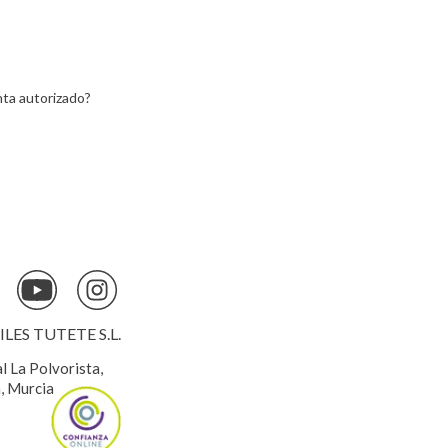
ta autorizado?
ES TUTETE S.L.
al La Polvorista,
, Murcia