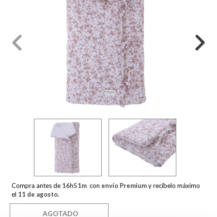
Compra antes de
16
h
51
m
con
envío Premium
y recíbelo máximo
el
11 de agosto
.
AGOTADO