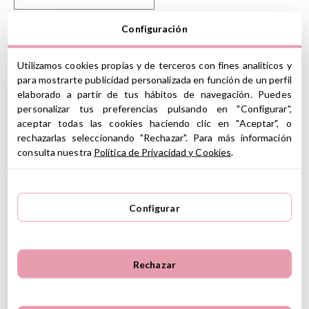
Avísame cuando vuelva a estar
Configuración
disponible
Kiwisac
Sacos Capazo
Kiwisac Florence Coral
Utilizamos cookies propias y de terceros con fines analíticos y
para mostrarte publicidad personalizada en función de un perfil
Sacos Capazo Kiwisac
elaborado a partir de tus hábitos de navegación. Puedes
personalizar tus preferencias pulsando en "Configurar",
Saco Arrullo acolchado es muy suave y cálido para acurrucar al
aceptar todas las cookies haciendo clic en "Aceptar", o
bebé. Se puede usar dentro del capazo del carro bebé o de la
rechazarlas seleccionando "Rechazar". Para más información
minicuna o moisés.
consulta nuestra
Política de Privacidad y Cookies
.
La cremallera permite abrirlo entero y que se convierta en una
manta.
CARACTERÍSTICAS
Configurar
Composición exterior: algodón orgánico
Composición interior:
Medidas: 71cm x 34cm
Rechazar
Se convierte en edredón
Lavar a máquina en ciclo delicado