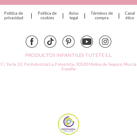
Dinkum Dolls
Política de
Política de
Aviso
Términos de
Canal
|
|
|
|
Djeco
privacidad
cookies
legal
compra
ético
Dock & Bay
Done by Deer
Ettetete
Fresk
Grapat
PRODUCTOS INFANTILES TUTETE S.L.
Grech & Co
C/ Yecla 10, Pol.industrial La Polvorista,
30500 Molina de Segura, Murcia
Haba
España
Hape
Hello Hossy
Herobility
JaBaDaBaDo AB
Janod
KiddiKutter
Kids Concept
Konges Slojd
La nina