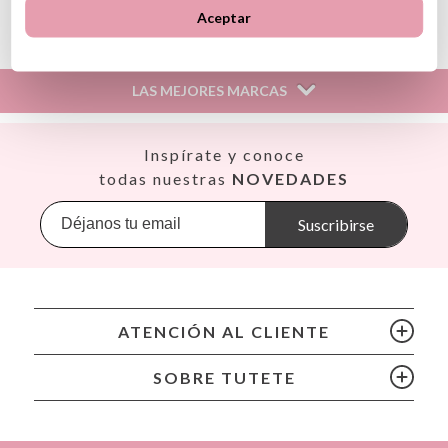
Ver información GPSR
Aceptar
Información sobre el fabricante y/o importador/distribuidor
dentro de la UE, que garantiza que el producto cumple con
los requisitos y regulaciones de acuerdo con la legislación
LAS MEJORES MARCAS
sobre Seguridad General de Productos (GPSR).
Productos Infantiles Tutete S.L.
Dirección: C/ Yecla 10, Polígono industrial La Polvorista,
Así
Inspírate y conoce
30500, Molina de Segura, Murcia
Babiators
todas nuestras
NOVEDADES
dpd@tutete.com
Banana Panda
Banwood
Suscribirse
BIBS
Bling2O
Bubblat Kids
Cam Cam
ATENCIÓN AL CLIENTE
Chilly’s Bottles
Citron
SOBRE TUTETE
Connetix
Cottonmoose
Cristina de Jos'h