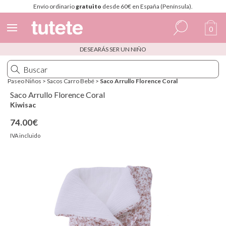
Envío ordinario
gratuito
desde 60€ en España (Península).
0
DESEARÁS SER UN NIÑO
Español
Italiano
Paseo Niños
>
Sacos Carro Bebé
>
Saco Arrullo Florence Coral
Inglés
Saco Arrullo Florence Coral
Kiwisac
Portugués
74.00€
Francés
IVA incluido