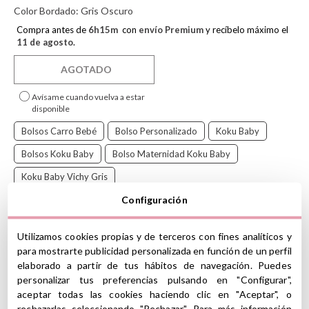
Color Bordado:
Gris Oscuro
Compra antes de
6
h
15
m
con
envío Premium
y recíbelo máximo el
11 de agosto
.
AGOTADO
Avísame cuando vuelva a estar
disponible
Bolsos Carro Bebé
Bolso Personalizado
Koku Baby
Bolsos Koku Baby
Bolso Maternidad Koku Baby
Koku Baby Vichy Gris
Configuración
El bolso de maternidad de
Koku Baby
es un accesorio práctico,
ligero y funcional, ideal para llevar todo lo necesario de tu bebé de
Utilizamos cookies propias y de terceros con fines analíticos y
forma organizada durante los paseos o salidas diarias. Su diseño
para mostrarte publicidad personalizada en función de un perfil
cuidado y resistente lo convierte en un imprescindible para el día
elaborado a partir de tus hábitos de navegación. Puedes
a día.
personalizar tus preferencias pulsando en "Configurar",
Dispone de tres bolsillos interiores, perfectos para organizar
aceptar todas las cookies haciendo clic en "Aceptar", o
mudas, pañales y accesorios, y dos bolsillos exteriores de fácil
rechazarlas seleccionando "Rechazar". Para más información