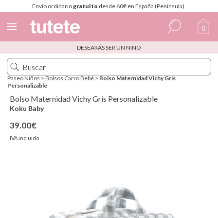
Envío ordinario
gratuito
desde 60€ en España (Península).
0
DESEARÁS SER UN NIÑO
Español
Italiano
Paseo Niños
>
Bolsos Carro Bebé
>
Bolso Maternidad Vichy Gris
Personalizable
Inglés
Bolso Maternidad Vichy Gris Personalizable
Portugués
Koku Baby
39.00€
Francés
IVA incluido