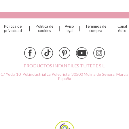
Cottonmoose
Cristina de Jos'h
Dinkum Dolls
Política de
Política de
Aviso
Términos de
Canal
|
|
|
|
Djeco
privacidad
cookies
legal
compra
ético
Dock & Bay
Done by Deer
Ettetete
Fresk
Grapat
PRODUCTOS INFANTILES TUTETE S.L.
Grech & Co
C/ Yecla 10, Pol.industrial La Polvorista,
30500 Molina de Segura, Murcia
Haba
España
Hape
Hello Hossy
Herobility
JaBaDaBaDo AB
Janod
KiddiKutter
Kids Concept