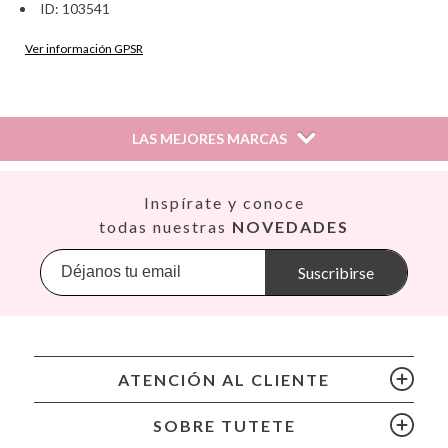
ID: 103541
Ver información GPSR
Información sobre el fabricante y/o importador/distribuidor
dentro de la UE, que garantiza que el producto cumple con
los requisitos y regulaciones de acuerdo con la legislación
LAS MEJORES MARCAS
sobre Seguridad General de Productos (GPSR).
Productos Infantiles Tutete S.L.
Dirección: C/ Yecla 10, Polígono industrial La Polvorista,
Así
Inspírate y conoce
30500, Molina de Segura, Murcia
Babiators
todas nuestras
NOVEDADES
dpd@tutete.com
Banana Panda
Banwood
Suscribirse
BIBS
Bling2O
Bubblat Kids
Cam Cam
ATENCIÓN AL CLIENTE
Chilly’s Bottles
Citron
SOBRE TUTETE
Connetix