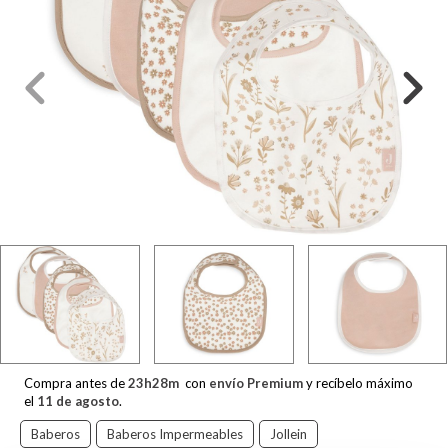
Compra antes de
23
h
28
m
con
envío Premium
y recíbelo máximo
el
11 de agosto
.
Baberos
Baberos Impermeables
Jollein