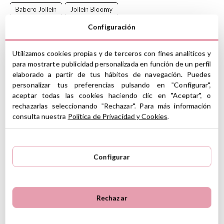
Babero Jollein
Jollein Bloomy
Configuración
¡Pack de 5 baberos para estar siempre preparado!
Con cierre de velcro y forro interior impermeable para mantener la
Utilizamos cookies propias y de terceros con fines analíticos y
ropa seca. Fabricados con algodón 100% orgánico en la parte
para mostrarte publicidad personalizada en función de un perfil
delantera y rizo suave en la parte posterior para mayor
elaborado a partir de tus hábitos de navegación. Puedes
comodidad.
personalizar tus preferencias pulsando en "Configurar",
CARACTERÍSTICAS
aceptar todas las cookies haciendo clic en "Aceptar", o
rechazarlas seleccionando "Rechazar". Para más información
Material delante: 100% algodón orgánico
consulta nuestra
Política de Privacidad y Cookies
.
Material parte trasera: 80% algodón, 20% poliéster
Revestimiento interior: 100% poliuretano termoplástico
Medidas: 27 x 22 x 1 cm
Cierre con velcro
Configurar
Revestimiento impermeable en el interior que mantiene la
ropa seca y limpia
Lavables a 40ºC (consejo: cierre el cierre de velcro antes de
lavar)
Rechazar
Apto para niños de 3 a 18 meses
Ver información GPSR