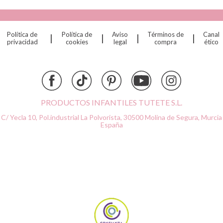
Cristina de Jos'h
Dinkum Dolls
Política de
Política de
Aviso
Términos de
Canal
|
|
|
|
Djeco
privacidad
cookies
legal
compra
ético
Dock & Bay
Done by Deer
Ettetete
Fresk
Grapat
PRODUCTOS INFANTILES TUTETE S.L.
Grech & Co
C/ Yecla 10, Pol.industrial La Polvorista,
30500 Molina de Segura, Murcia
Haba
España
Hape
Hello Hossy
Herobility
JaBaDaBaDo AB
Janod
KiddiKutter
Kids Concept