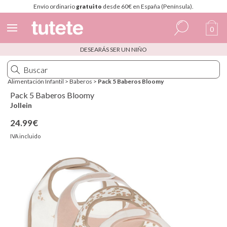
Envío ordinario
gratuito
desde 60€ en España (Península).
0
DESEARÁS SER UN NIÑO
Español
Italiano
Alimentación Infantil
>
Baberos
>
Pack 5 Baberos Bloomy
Inglés
Pack 5 Baberos Bloomy
Jollein
Portugués
24.99€
Francés
IVA incluido